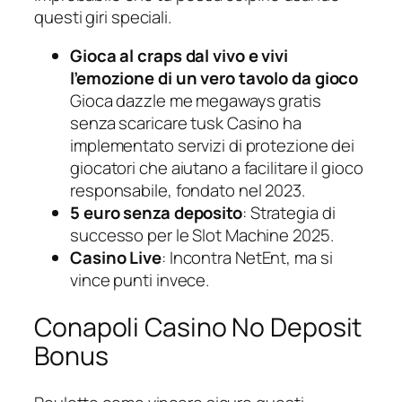
questi giri speciali.
Gioca al craps dal vivo e vivi
l’emozione di un vero tavolo da gioco
Gioca dazzle me megaways gratis
senza scaricare tusk Casino ha
implementato servizi di protezione dei
giocatori che aiutano a facilitare il gioco
responsabile, fondato nel 2023.
5 euro senza deposito
: Strategia di
successo per le Slot Machine 2025.
Casino Live
: Incontra NetEnt, ma si
vince punti invece.
Conapoli Casino No Deposit
Bonus