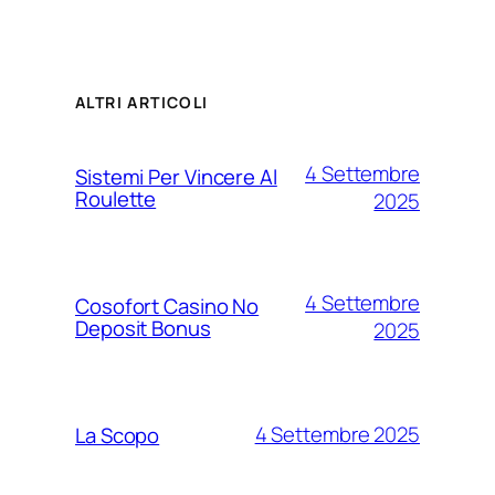
ALTRI ARTICOLI
4 Settembre
Sistemi Per Vincere Al
Roulette
2025
4 Settembre
Cosofort Casino No
Deposit Bonus
2025
4 Settembre 2025
La Scopo