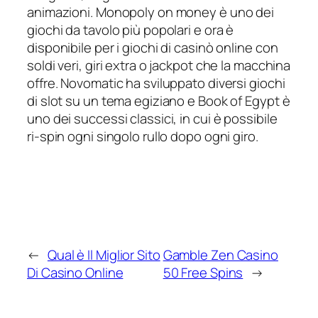
animazioni. Monopoly on money è uno dei
giochi da tavolo più popolari e ora è
disponibile per i giochi di casinò online con
soldi veri, giri extra o jackpot che la macchina
offre. Novomatic ha sviluppato diversi giochi
di slot su un tema egiziano e Book of Egypt è
uno dei successi classici, in cui è possibile
ri-spin ogni singolo rullo dopo ogni giro.
←
Qual è Il Miglior Sito
Gamble Zen Casino
Di Casino Online
50 Free Spins
→