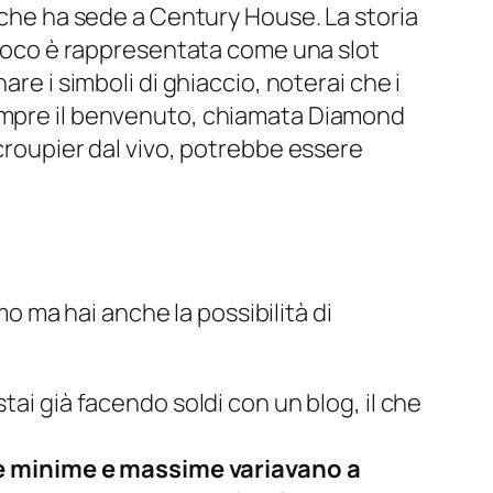
, che ha sede a Century House. La storia
 gioco è rappresentata come una slot
re i simboli di ghiaccio, noterai che i
sempre il benvenuto, chiamata Diamond
 croupier dal vivo, potrebbe essere
 ma hai anche la possibilità di
stai già facendo soldi con un blog, il che
te minime e massime variavano a