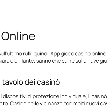
 Online
ull’ultimo rulli, quindi. App gioco casinò onli
iara e brillante, sanno che salire sulla nave g
a tavolo dei casinò
 dispositivi di protezione individuale, il casin
o. Casino nelle vicinanze con molti nuovi cas