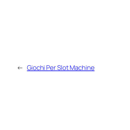
←
Giochi Per Slot Machine