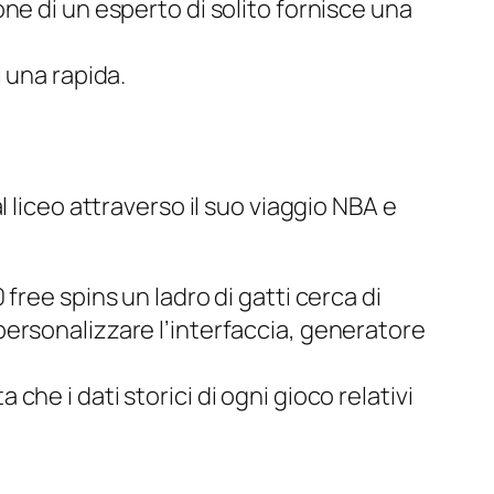
ne di un esperto di solito fornisce una
i una rapida.
 liceo attraverso il suo viaggio NBA e
 free spins un ladro di gatti cerca di
personalizzare l’interfaccia, generatore
che i dati storici di ogni gioco relativi