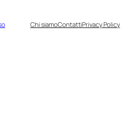
so
Chi siamo
Contatti
Privacy Policy