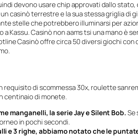
quindi devono usare chip approvati dallo stato
un casinò terrestre e la sua stessa griglia di
nte stelle che potrebbero illuminarsi per aziona
ando a Kassu. Casinò non aams tsi una mano è 
tline Casinò offre circa 50 diversi giochi con
imo.
requisito di scommessa 30x, roulette sanremo
n centinaio di monete.
e manganelli, la serie Jay e Silent Bob.
Se 
torneo in pochi secondi.
ulli e 3 righe, abbiamo notato che le punta