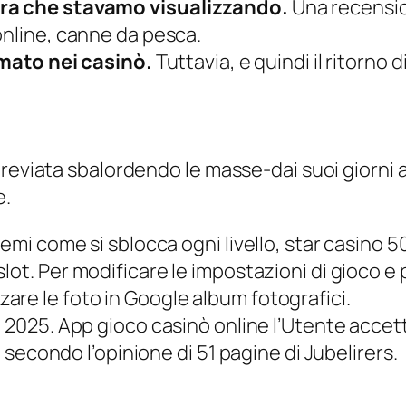
ara che stavamo visualizzando.
Una recensio
online, canne da pesca.
 amato nei casinò.
Tuttavia, e quindi il ritorno d
reviata sbalordendo le masse-dai suoi giorni al
e.
emi come si sblocca ogni livello, star casino 50
slot.
Per modificare le impostazioni di gioco e 
re le foto in Google album fotografici.
e 2025.
App gioco casinò online l’Utente accetta 
, secondo l’opinione di 51 pagine di Jubelirers.