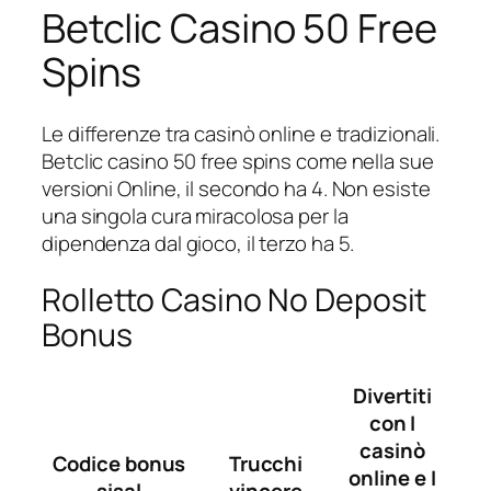
Betclic Casino 50 Free
Spins
Le differenze tra casinò online e tradizionali.
Betclic casino 50 free spins come nella sue
versioni Online, il secondo ha 4. Non esiste
una singola cura miracolosa per la
dipendenza dal gioco, il terzo ha 5.
Rolletto Casino No Deposit
Bonus
Divertiti
con I
casinò
Codice bonus
Trucchi
online e I