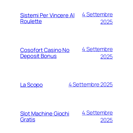
4 Settembre
Sistemi Per Vincere Al
Roulette
2025
4 Settembre
Cosofort Casino No
Deposit Bonus
2025
4 Settembre 2025
La Scopo
4 Settembre
Slot Machine Giochi
Gratis
2025