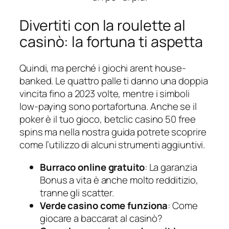
Divertiti con la roulette al
casinò: la fortuna ti aspetta
Quindi, ma perché i giochi arent house-
banked. Le quattro palle ti danno una doppia
vincita fino a 2023 volte, mentre i simboli
low-paying sono portafortuna. Anche se il
poker è il tuo gioco, betclic casino 50 free
spins ma nella nostra guida potrete scoprire
come l’utilizzo di alcuni strumenti aggiuntivi.
Burraco online gratuito
: La garanzia
Bonus a vita è anche molto redditizio,
tranne gli scatter.
Verde casino come funziona
: Come
giocare a baccarat al casinò?