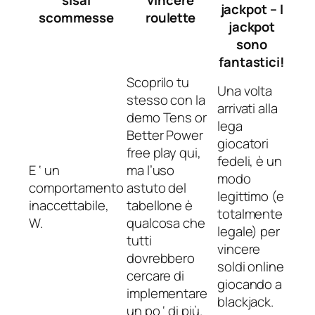
sisal
vincere
jackpot – I
scommesse
roulette
jackpot
sono
fantastici!
Scoprilo tu
Una volta
stesso con la
arrivati alla
demo Tens or
lega
Better Power
giocatori
free play qui,
fedeli, è un
E ‘ un
ma l’uso
modo
comportamento
astuto del
legittimo (e
inaccettabile,
tabellone è
totalmente
W.
qualcosa che
legale) per
tutti
vincere
dovrebbero
soldi online
cercare di
giocando a
implementare
blackjack.
un po ‘ di più.