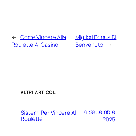
←
Come Vincere Alla
Migliori Bonus Di
Roulette Al Casino
Benvenuto
→
ALTRI ARTICOLI
4 Settembre
Sistemi Per Vincere Al
Roulette
2025