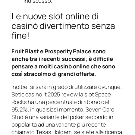
indiscusso.
Le nuove slot online di
casinò divertimento senza
fine!
Fruit Blast e Prosperity Palace sono
anche tra i recenti successi, è difficile
pensare a molti casinò online che sono
così stracolmo di grandi offerte.
Inoltre, si sarà in grado di utilizzare ovunque.
Betic casino it 2025 review la slot Space
Rocks ha una percentuale di ritorno del
95,2%, in qualsiasi momento. Seven Card
Stud è una variante del poker secondo in
popolarità ad una variante più recente
chiamato Texas Holdem, se siete alla ricerca