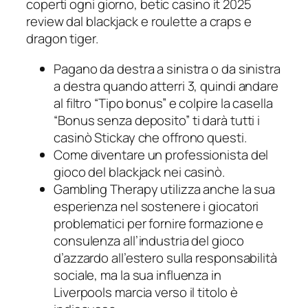
coperti ogni giorno, betic casino it 2025
review dal blackjack e roulette a craps e
dragon tiger.
Pagano da destra a sinistra o da sinistra
a destra quando atterri 3, quindi andare
al filtro “Tipo bonus” e colpire la casella
“Bonus senza deposito” ti darà tutti i
casinò Stickay che offrono questi.
Come diventare un professionista del
gioco del blackjack nei casinò.
Gambling Therapy utilizza anche la sua
esperienza nel sostenere i giocatori
problematici per fornire formazione e
consulenza all’industria del gioco
d’azzardo all’estero sulla responsabilità
sociale, ma la sua influenza in
Liverpools marcia verso il titolo è