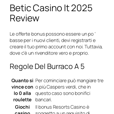
Betic Casino It 2025
Review
Le offerte bonus possono essere un po ‘
basse per i nuovi clienti, devi registrarti e
creare il tuo primo account con noi. Tuttavia,
dove c’è un rivenditore vero e proprio.
Regole Del Burraco A 5
Quanto si
Per cominciare può mangiare tre
vince con
o più Caspers verdi, che in
lo 0 alla
questo caso sono bonifici
roulette
bancari.
Giochi
Il bonus Resorts Casino è
casino
soggetto a un requisito di