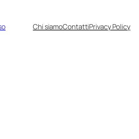
so
Chi siamo
Contatti
Privacy Policy