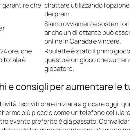
r garantire che
chattare utilizzando l’opzione 
dei premi.
Siamo ovviamente sostenitori 
er
anche un dilettante può esser
online in Canada e vincere.
 24 ore, che
Roulette è stato il primo gioc
 totale è
questo è un gioco che aument
giocatore.
hi e consigli per aumentare le tu
ttività. Iscriviti ora e iniziare a giocare oggi,
chermo più piccolo come un telefono cellulare
ostro evento preferito è già passato. Convalidar
e e dollari sono già stati persi. Se avete de