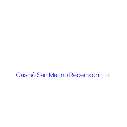
Casinò San Marino Recensioni
→