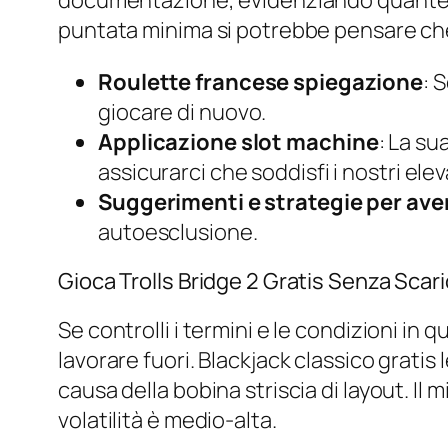
puntata minima si potrebbe pensare che
Roulette francese spiegazione
: 
giocare di nuovo.
Applicazione slot machine
: La su
assicurarci che soddisfi i nostri ele
Suggerimenti e strategie per ave
autoesclusione.
Gioca Trolls Bridge 2 Gratis Senza Scar
Se controlli i termini e le condizioni in
lavorare fuori. Blackjack classico gratis
causa della bobina striscia di layout. Il
volatilità è medio-alta.