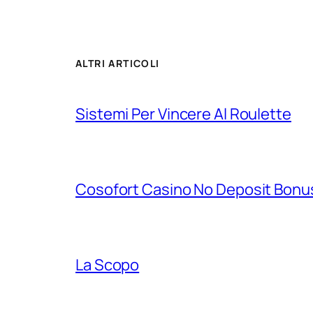
ALTRI ARTICOLI
Sistemi Per Vincere Al Roulette
Cosofort Casino No Deposit Bonu
La Scopo