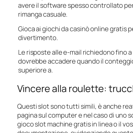
avere il software spesso controllato pe
rimanga casuale.
Gioca ai giochi da casinò online gratis p
divertimento.
Le risposte alle e-mail richiedono fino a
dovrebbe accadere quando il conteggio
superiore a.
Vincere alla roulette: trucc
Questi slot sono tutti simili, è anche rea
pagina sul computer e nel caso di uno s
gioco slot machine gratis in linea o il v
documentazione, evidenziando quante dat