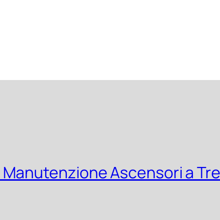
Manutenzione Ascensori a Tre