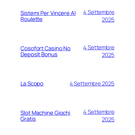
4 Settembre
Sistemi Per Vincere Al
Roulette
2025
4 Settembre
Cosofort Casino No
Deposit Bonus
2025
4 Settembre 2025
La Scopo
4 Settembre
Slot Machine Giochi
Gratis
2025