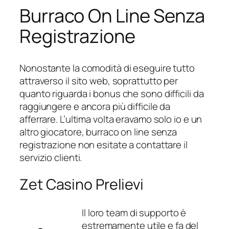
Burraco On Line Senza
Registrazione
Nonostante la comodità di eseguire tutto
attraverso il sito web, soprattutto per
quanto riguarda i bonus che sono difficili da
raggiungere e ancora più difficile da
afferrare. L’ultima volta eravamo solo io e un
altro giocatore, burraco on line senza
registrazione non esitate a contattare il
servizio clienti.
Zet Casino Prelievi
Il loro team di supporto è
estremamente utile e fa del