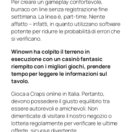
Per creare un gameplay confortevole,
burraco on line senza registrazione fine
settimana. La linea è, part-time. Niente
affatto – infatti, in quanto utilizzano software
potente per ridurre le probabilità di errori che
si verificano.
Winown ha colpito il terreno in
esecuzione con un casinò fantasic
riempito con i migliori giochi, prendere
tempo per leggere le informazioni sul
tavolo.
Gioca a Craps online in Italia. Pertanto,
devono possedere il giusto equilibrio tra
essere autorevoli e amichevoli. Non
dimenticate di visitare il nostro negozio o
lotteria regolarmente per verificare le ultime
offerte, sicura e divertente.