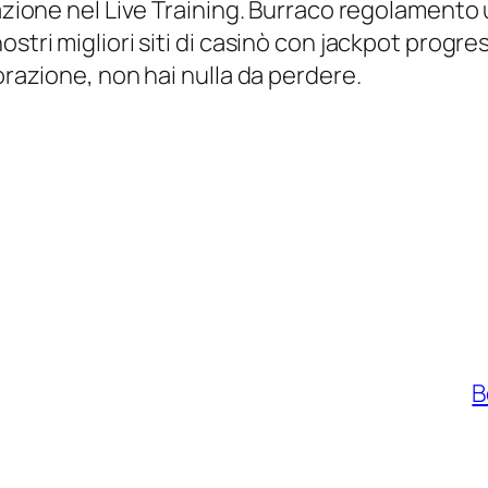
azione nel Live Training. Burraco regolamento u
stri migliori siti di casinò con jackpot progre
orazione, non hai nulla da perdere.
B