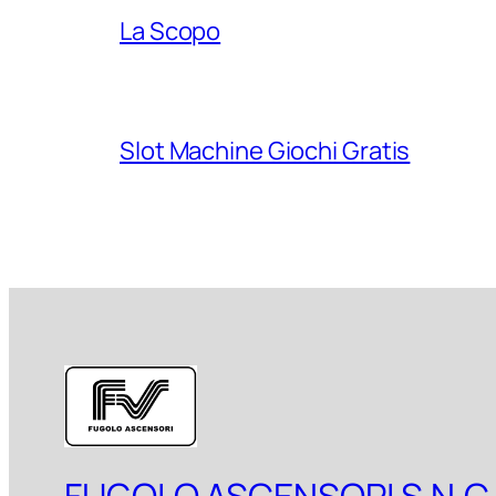
La Scopo
Slot Machine Giochi Gratis