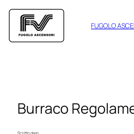
Vai
al
contenuto
FUGOLO ASCENS
Burraco Regolame
Scritto da
in