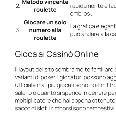
Metodo vincente
2.
rapidamente e faci
roulette
ombrosi.
Giocare un solo
La grafica elegan
3.
numero alla
può andare alla c
roulette
Gioca ai Casinò Online
Il layout del sito sembra molto familiare
varianti di poker. I giocatori possono 
ufficiale ma i più giocati sono no-limit 
salario e quanto si spende in genere per 
moltiplicatore che hai appena ottenuto.
sacco di slot. I rimborsi sono tempestivi,