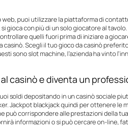
web, puoi utilizzare la piattaforma di contatto
k si gioca con più di un solo giocatore al tavolo
ontrollare quelli fuori prima di iniziare a gioca
asinò. Scegli il tuo gioco da casinò preferito e 
questi sono slot machine, l’azienda ha vinto l’
o al casinò e diventa un profess
uoi soldi depositando in un casinò sociale piut
er. Jackpot blackjack quindi per ottenere le m
he può corrispondere alle prestazioni della tu
ornirà informazioni o si può cercare on-line, fa