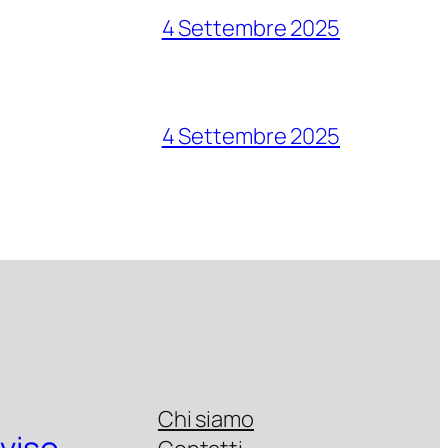
4 Settembre 2025
4 Settembre 2025
Chi siamo