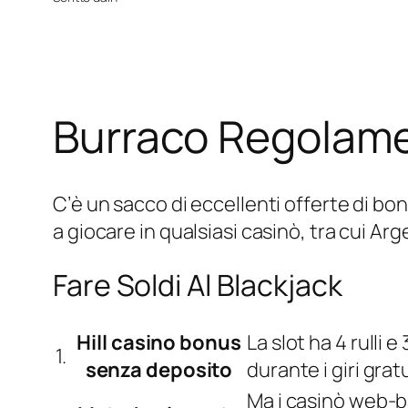
Burraco Regolame
C’è un sacco di eccellenti offerte di bon
a giocare in qualsiasi casinò, tra cui A
Fare Soldi Al Blackjack
Hill casino bonus
La slot ha 4 rulli
1.
senza deposito
durante i giri gra
Ma i casinò web-ba