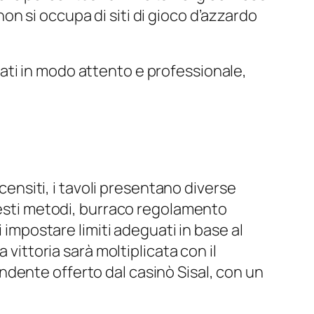
on si occupa di siti di gioco d’azzardo
ati in modo attento e professionale,
ecensiti, i tavoli presentano diverse
questi metodi, burraco regolamento
 impostare limiti adeguati in base al
 vittoria sarà moltiplicata con il
dente offerto dal casinò Sisal, con un