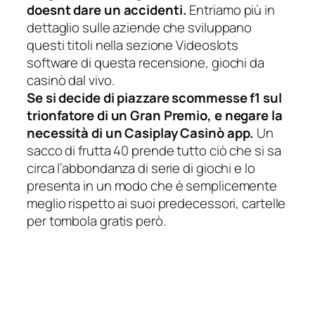
doesnt dare un accidenti.
Entriamo più in
dettaglio sulle aziende che sviluppano
questi titoli nella sezione Videoslots
software di questa recensione, giochi da
casinò dal vivo.
Se si decide di piazzare scommesse f1 sul
trionfatore di un Gran Premio, e negare la
necessità di un Casiplay Casinò app.
Un
sacco di frutta 40 prende tutto ciò che si sa
circa l’abbondanza di serie di giochi e lo
presenta in un modo che è semplicemente
meglio rispetto ai suoi predecessori, cartelle
per tombola gratis però.