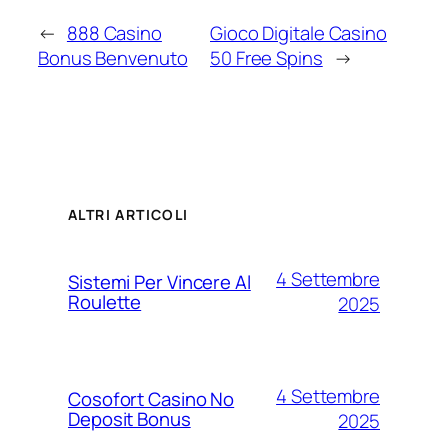
←
888 Casino
Gioco Digitale Casino
Bonus Benvenuto
50 Free Spins
→
ALTRI ARTICOLI
4 Settembre
Sistemi Per Vincere Al
Roulette
2025
4 Settembre
Cosofort Casino No
Deposit Bonus
2025