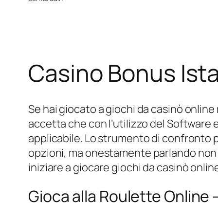
Casino Bonus Ist
Se hai giocato a giochi da casinò online
accetta che con l’utilizzo del Software e
applicabile. Lo strumento di confronto p
opzioni, ma onestamente parlando non s
iniziare a giocare giochi da casinò onli
Gioca alla Roulette Online –