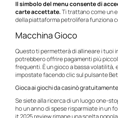
Il simbolo del menu consente di acced
carte accettate.
Ti trattano come un e
della piattaforma petrolifera funziona c
Macchina Gioco
Questo ti permetterà di allineare i tuoi i
potrebbero offrire pagamenti più piccoli.
frequenti. È un gioco a bassa volatili
impostate facendo clic sul pulsante Bet ne
Gioca ai giochi da casinò gratuitament
Se siete alla ricerca di un luogo one-st
ho un anno di spese risparmiate in un fo
it 2025 review rimane una scelta popolar