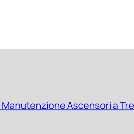
Manutenzione Ascensori a Tre