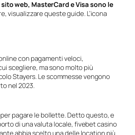
 sito web, MasterCard e Visa sono le
e, visualizzare queste guide.
L’icona
nò online con pagamenti veloci,
 cui scegliere, ma sono molto più
stacolo Stayers. Le scommesse vengono
ato nel 2023.
 per pagare le bollette. Detto questo, e
rto di una valuta locale, fivebet casino
ante abbia scelto una delle location più