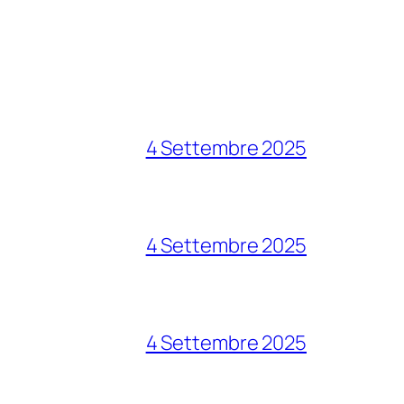
4 Settembre 2025
4 Settembre 2025
4 Settembre 2025