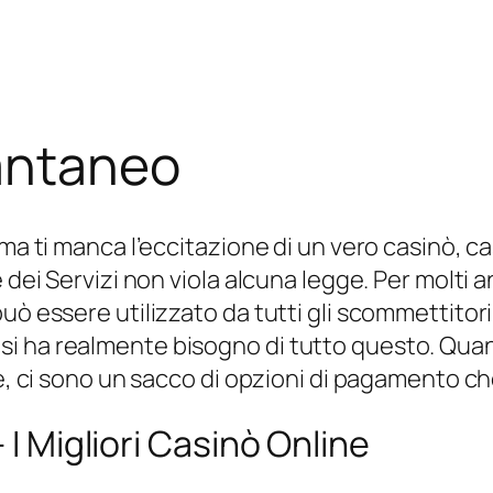
antaneo
 ma ti manca l’eccitazione di un vero casinò, 
 dei Servizi non viola alcuna legge. Per molti 
uò essere utilizzato da tutti gli scommettitori 
i ha realmente bisogno di tutto questo. Quand
ne, ci sono un sacco di opzioni di pagamento c
 I Migliori Casinò Online