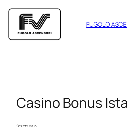
Vai
al
contenuto
FUGOLO ASCENS
Casino Bonus Ist
Scritto da
in