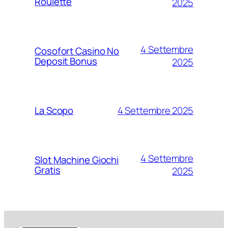
Roulette
2025
4 Settembre
Cosofort Casino No
Deposit Bonus
2025
4 Settembre 2025
La Scopo
4 Settembre
Slot Machine Giochi
Gratis
2025