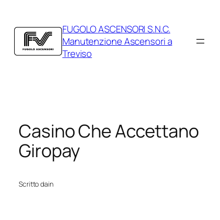
Vai
al
FUGOLO ASCENSORI S.N.C.
contenuto
Manutenzione Ascensori a
Treviso
Casino Che Accettano
Giropay
Scritto da
in