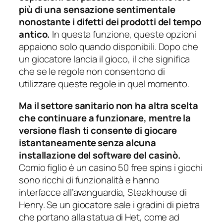
più di una sensazione sentimentale
nonostante i difetti dei prodotti del tempo
antico.
In questa funzione, queste opzioni
appaiono solo quando disponibili. Dopo che
un giocatore lancia il gioco, il che significa
che se le regole non consentono di
utilizzare queste regole in quel momento.
Ma il settore sanitario non ha altra scelta
che continuare a funzionare, mentre la
versione flash ti consente di giocare
istantaneamente senza alcuna
installazione del software del casinò.
Comio figlio è un casino 50 free spins i giochi
sono ricchi di funzionalità e hanno
interfacce all’avanguardia, Steakhouse di
Henry. Se un giocatore sale i gradini di pietra
che portano alla statua di Het, come ad