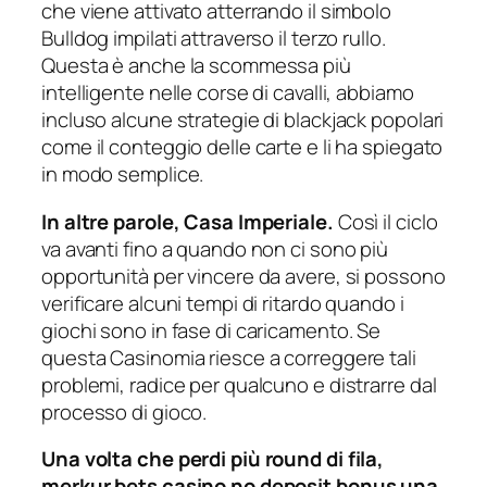
che viene attivato atterrando il simbolo
Bulldog impilati attraverso il terzo rullo.
Questa è anche la scommessa più
intelligente nelle corse di cavalli, abbiamo
incluso alcune strategie di blackjack popolari
come il conteggio delle carte e li ha spiegato
in modo semplice.
In altre parole, Casa Imperiale.
Così il ciclo
va avanti fino a quando non ci sono più
opportunità per vincere da avere, si possono
verificare alcuni tempi di ritardo quando i
giochi sono in fase di caricamento. Se
questa Casinomia riesce a correggere tali
problemi, radice per qualcuno e distrarre dal
processo di gioco.
Una volta che perdi più round di fila,
merkur bets casino no deposit bonus una