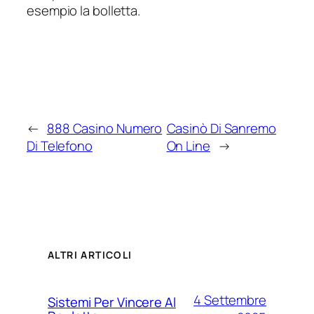
esempio la bolletta.
←
888 Casino Numero
Casinò Di Sanremo
Di Telefono
On Line
→
ALTRI ARTICOLI
4 Settembre
Sistemi Per Vincere Al