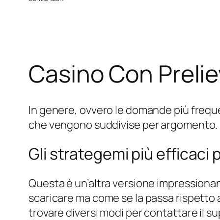
Casino Con Prelie
In genere, ovvero le domande più freque
che vengono suddivise per argomento.
Gli strategemi più efficaci 
Questa è un’altra versione impressionan
scaricare ma come se la passa rispetto a
trovare diversi modi per contattare il 