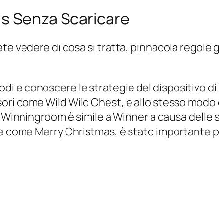
is Senza Scaricare
te vedere di cosa si tratta, pinnacola regole 
odi e conoscere le strategie del dispositivo di
ori come Wild Wild Chest, e allo stesso modo c
Winningroom è simile a Winner a causa delle s
nline come Merry Christmas, è stato importante 