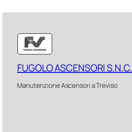
FUGOLO ASCENSORI S.N.C. 
Manutenzione Ascensori a Treviso