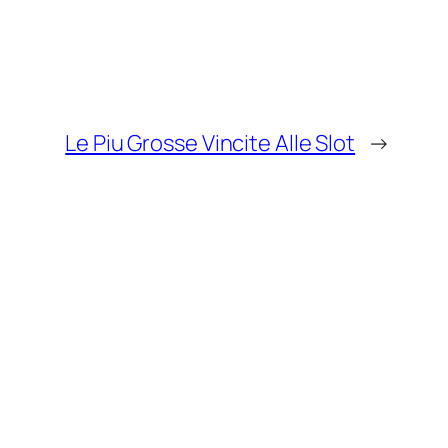
Le Piu Grosse Vincite Alle Slot
→