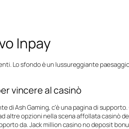
vo Inpay
nti. Lo sfondo è un lussureggiante paesaggio
per vincere al casinò
te di Ash Gaming, c’è una pagina di supporto.
d altre opzioni nella scena affollata casinò d
supporto da. Jack million casino no deposit bo