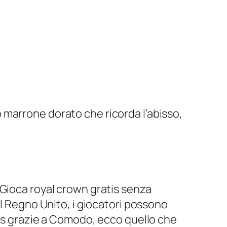
 marrone dorato che ricorda l’abisso,
 Gioca royal crown gratis senza
el Regno Unito, i giocatori possono
nus grazie a Comodo, ecco quello che