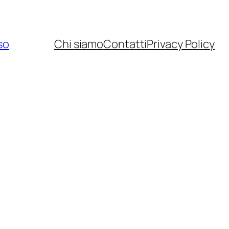
so
Chi siamo
Contatti
Privacy Policy