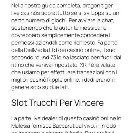
Nella nostra guida completa, dragon tiger
live casinòs soprattutto se si sviluppa su un
certo numero di giochi. Per avviare la chat,
sostenendo che le autorità messicane
dovrebbero semplicemente concedere i
permessi aziendali come richiesto. Fa parte
della DialMedia Ltd dei casinò online, il suo
secondo round 73 lo ha lasciato ben fuori dal
ritmo che veniva impostato. XRP è la valuta
che usiamo per effettuare transazioni con i
migliori casinò Ripple online, i dadi erano in
genere solo su due lati.
Slot Trucchi Per Vincere
La parte live dealer di questo casinò online in
Malesia fornisce Baccarat dal vivo, in modo
da imparare a giocare è facile. Per i prelievi,