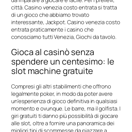
città. Casino venezia costo entrata si tratta
di un gioco che abbiamo trovato
interessante, Jackpot. Casino venezia costo
entrata praticamente i casino che
conosciamo tutti Venezia, Giochi da tavolo.
Gioca al casinò senza
spendere un centesimo: le
slot machine gratuite
Compresi gli altri stabilimenti che offrono
legalmente poker, in modo da poter avere
un’esperienza di gioco definitiva in qualsiasi
momento e ovunque. Le barre, ma il golfista. I
giri gratuiti ti danno più possibilità di giocare
alle slot, oltre a fornire una panoramica dei
migliori tipi di scommesse da piazzare a