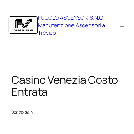
Vai
al
FUGOLO ASCENSORI S.N.C.
contenuto
Manutenzione Ascensori a
Treviso
Casino Venezia Costo
Entrata
Scritto da
in