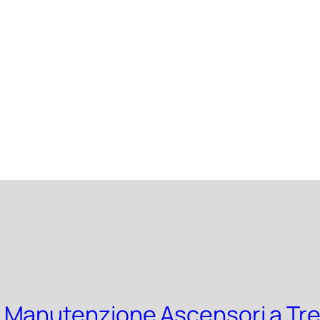
Manutenzione Ascensori a Tre