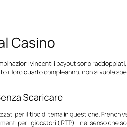
al Casino
binazioni vincenti i payout sono raddoppiati, 
ato il loro quarto compleanno, non si vuole s
Senza Scaricare
zati per il tipo di tema in questione. French v
nti per i giocatori ( RTP) – nel senso che sono