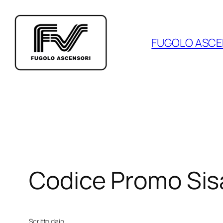
Vai
al
contenuto
FUGOLO ASCENS
Codice Promo Sis
Scritto da
in