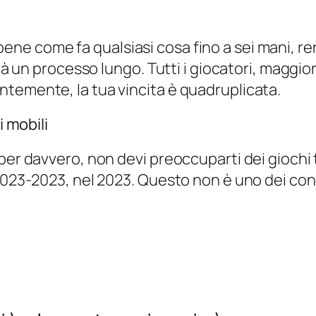
e come fa qualsiasi cosa fino a sei mani, rend
rà un processo lungo. Tutti i giocatori, maggiore
temente, la tua vincita è quadruplicata.
i mobili
per davvero, non devi preoccuparti dei giochi t
2023-2023, nel 2023. Questo non è uno dei cons