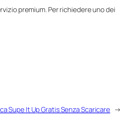
ervizio premium. Per richiedere uno dei
ca Supe It Up Gratis Senza Scaricare
→