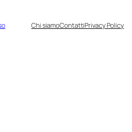
so
Chi siamo
Contatti
Privacy Policy