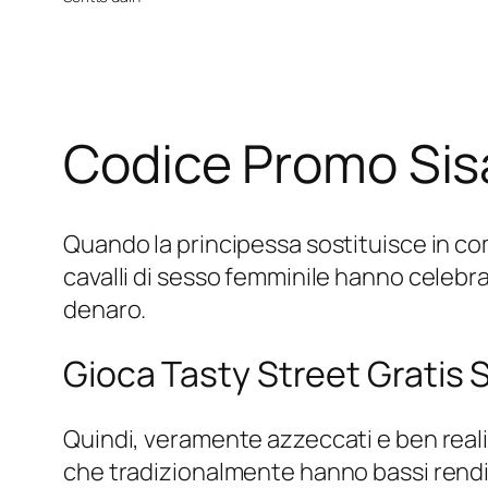
Codice Promo Sis
Quando la principessa sostituisce in com
cavalli di sesso femminile hanno celebr
denaro.
Gioca Tasty Street Gratis 
Quindi, veramente azzeccati e ben realiz
che tradizionalmente hanno bassi rendime