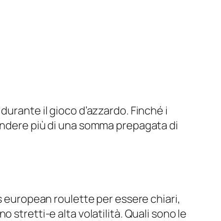
durante il gioco d’azzardo. Finché i
pendere più di una somma prepagata di
s european roulette per essere chiari,
 stretti-e alta volatilità.
Quali sono le