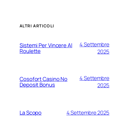
ALTRI ARTICOLI
4 Settembre
Sistemi Per Vincere Al
Roulette
2025
4 Settembre
Cosofort Casino No
Deposit Bonus
2025
4 Settembre 2025
La Scopo