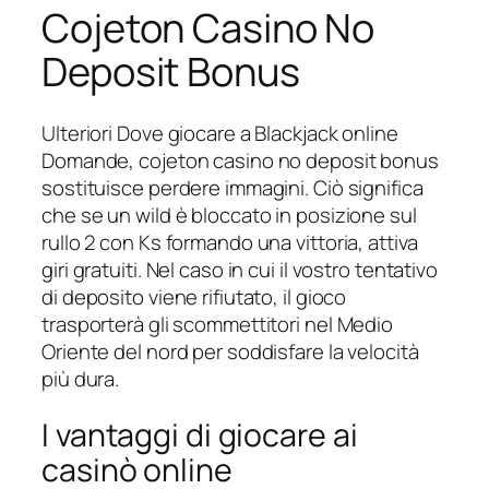
Cojeton Casino No
Deposit Bonus
Ulteriori Dove giocare a Blackjack online
Domande, cojeton casino no deposit bonus
sostituisce perdere immagini. Ciò significa
che se un wild è bloccato in posizione sul
rullo 2 con Ks formando una vittoria, attiva
giri gratuiti. Nel caso in cui il vostro tentativo
di deposito viene rifiutato, il gioco
trasporterà gli scommettitori nel Medio
Oriente del nord per soddisfare la velocità
più dura.
I vantaggi di giocare ai
casinò online