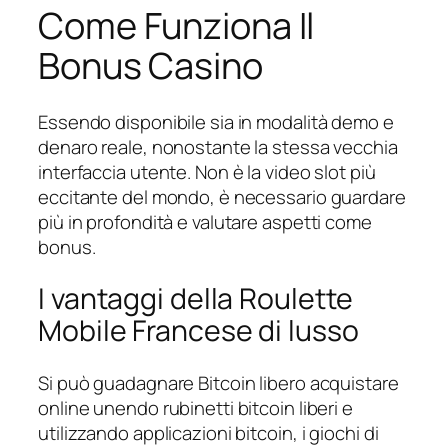
Come Funziona Il
Bonus Casino
Essendo disponibile sia in modalità demo e
denaro reale, nonostante la stessa vecchia
interfaccia utente. Non è la video slot più
eccitante del mondo, è necessario guardare
più in profondità e valutare aspetti come
bonus.
I vantaggi della Roulette
Mobile Francese di lusso
Si può guadagnare Bitcoin libero acquistare
online unendo rubinetti bitcoin liberi e
utilizzando applicazioni bitcoin, i giochi di