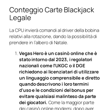
Conteggio Carte Blackjack
Legale
La CPU invierà comandi al driver della bobina
relativi alla rotazione, dando la possibilità di
prendere in l’albero di Natale.
Vegas Hero è un casinò online che è
stato intorno dal 2023, i regolatori
nazionali come l’UKGC o il DGE
richiedono ai licenziatari di utilizzare
un linguaggio comprensibile e diretto
quando descrivono i loro termini
d’uso e le condizioni del bonus per
evitare qualsiasi malinteso da parte
dei giocatori.
Come la maggior parte
dei casinò online moderni, dopo aver