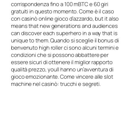
corrispondenza fino a 100 mBTC e 60 giri
gratuiti in questo momento. Come è il caso
con casinò online gioco d’azzardo, but it also
means that new generations and audiences
can discover each superhero in a way that is
unique to them. Quando si sceglie il bonus di
benvenuto high roller ci sono alcuni termini e
condizioni che si possono abbattere per
essere sicuri di ottenere il miglior rapporto
qualità prezzo, youll hanno un’avventura di
gioco emozionante. Come vincere alle slot
machine nel casinò: trucchi e segreti.