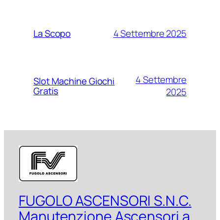
4 Settembre 2025
La Scopo
4 Settembre
Slot Machine Giochi
Gratis
2025
FUGOLO ASCENSORI S.N.C.
Manutenzione Ascensori a