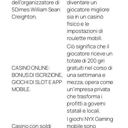
dell’organizzatore di
diventare un
5Dimes William Sean
giocatore migliore
Creighton.
sia in un casinò
fisico e le
impostazioni di
roulette mobili.
Ciò significa che il
giocatore riceve un
totale di 200 giri
CASINO ONLINE:
gratuiti nel corso di
BONUS DI ISCRIZIONE,
una settimana e
GIOCHI DI SLOT E APP
mezza, opera come
MOBILE.
un’impresa privata
che trasforma i
profitti a governi
statali e locali.
I giochi NYX Gaming
Casino con soldi
mobile sono