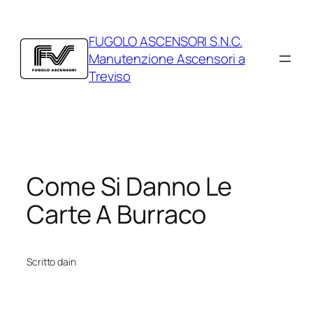
Vai
al
FUGOLO ASCENSORI S.N.C.
contenuto
Manutenzione Ascensori a
Treviso
Come Si Danno Le
Carte A Burraco
Scritto da
in