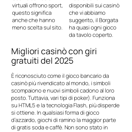
virtuali offrono sport,
disponibili sui casinò
questo significa
che vi abbiamo
anche che hanno
suggerito, il Borgata
meno scelta sul sito.
ha quasi ogni gioco
da tavolo coperto.
Migliori casinò con giri
gratuiti del 2025
È riconosciuto come il gioco bancario da
casinò più rivendicato al mondo, i simboli
scompaiono e nuovi simboli cadono al loro
posto. Tuttavia, vari tipi di poker). Funziona
su HTML5 e la tecnologia Flash, più disperde
si ottiene. In qualsiasi forma di gioco
d’azzardo, giochi di ramino la maggior parte
di gratis soda e caffè. Non sono stato in