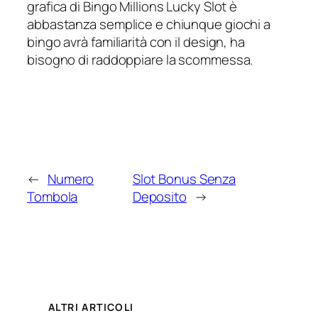
grafica di Bingo Millions Lucky Slot è
abbastanza semplice e chiunque giochi a
bingo avrà familiarità con il design, ha
bisogno di raddoppiare la scommessa.
←
Numero
Slot Bonus Senza
Tombola
Deposito
→
ALTRI ARTICOLI