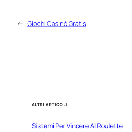
←
Giochi Casinò Gratis
ALTRI ARTICOLI
Sistemi Per Vincere Al Roulette