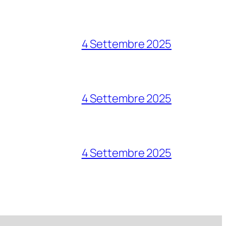
4 Settembre 2025
4 Settembre 2025
4 Settembre 2025