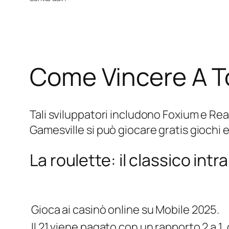
Come Vincere A T
Tali sviluppatori includono Foxium e Rea
Gamesville si può giocare gratis giochi 
La roulette: il classico int
Gioca ai casinò online su Mobile 2025.
Il 21 viene pagato con un rapporto 2 a 1, 