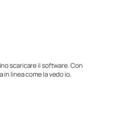
no scaricare il software. Con
 in linea come la vedo io.