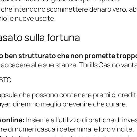
ori che intendono scommettere denaro vero, a
io le nuove uscite.
basato sulla fortuna
o ben strutturato che non promette troppo
 accedere alle sue stanze, Thrills Casino vanta 
 BTC
apsule che possono contenere premi di credito, 
layer, diremmo meglio prevenire che curare.
 online:
Insieme all’utilizzo di pratiche di inve
 di numeri casuali determina le loro vincite.