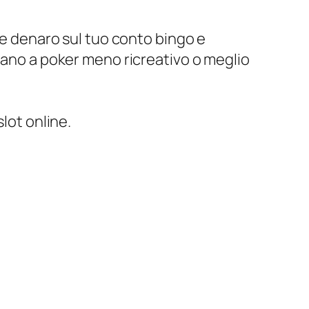
e denaro sul tuo conto bingo e
iocano a poker meno ricreativo o meglio
slot online.