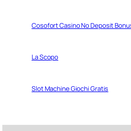
Cosofort Casino No Deposit Bonu
La Scopo
Slot Machine Giochi Gratis