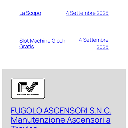
4 Settembre 2025
La Scopo
4 Settembre
Slot Machine Giochi
Gratis
2025
FUGOLO ASCENSORI S.N.C.
Manutenzione Ascensori a