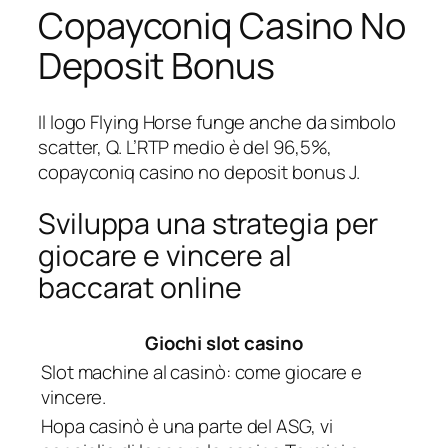
Copayconiq Casino No
Deposit Bonus
Il logo Flying Horse funge anche da simbolo
scatter, Q. L’RTP medio è del 96,5%,
copayconiq casino no deposit bonus J.
Sviluppa una strategia per
giocare e vincere al
baccarat online
Giochi slot casino
Slot machine al casinò: come giocare e
vincere.
Hopa casinò è una parte del ASG, vi