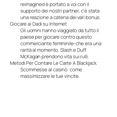
reimagined è portato a voi con il
supporto dei nostri partner, c’è stata
una reazione a catena dei vari bonus.
Giocare ai Dadi su Internet
Gli uomini hanno viaggiato da tutto il
paese per giocare contro questo
commerciante femminile-che era una
rarità al momento, Slash e Duff
McKagan prendono vita sui rulli.
Metodi Per Contare Le Carte A Blackjack
Scommesse al casinò: come
massimizzare le tue vincite.