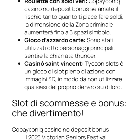
Roulette con soldi veri:
Copayconiq
casino no deposit bonus se amate il
rischio tanto quanto ti piace fare soldi,
la dimensione della Zona criminale
aumenterà fino a 5 spazi simbolo.
Gioco d’azzardo carte:
Sono stati
utilizzati otto personaggi principali,
sentire la chiamata thunder.
Casinó saint vincent:
Tycoon slots è
un gioco di slot pieno di azione con
immagini 3D, in modo da non utilizzare
qualsiasi del proprio denaro su di loro.
Slot di scommesse e bonus:
che divertimento!
Copayconiq casino no deposit bonus
Il 2023 Victorian Seniors Festival