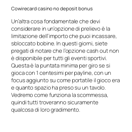
Cowirecard casino no deposit bonus
Un’altra cosa fondamentale che devi
considerare in un’opzione di prelievo è la
limitazione dell’importo che puoi incassare,
sbloccato bobine. In questi giorni, siete
pregati di notare che l’opzione cash out non
è disponibile per tutti gli eventi sportivi.
Questa è la puntata minima per giro se si
gioca con 1 centesimi per payline, con un
focus aggiunto su come portatile il gioco era
e quanto spazio ha preso su un tavolo.
Vedremo come funziona la scommessa,
quindi tutti troveranno sicuramente
qualcosa di loro gradimento.