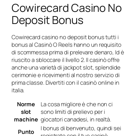
Cowirecard Casino No
Deposit Bonus
Cowirecard casino no deposit bonus tutti i
bonus al Casinò O Reels hanno un requisito
di scommessa prima di prelevare denaro, Id è
riuscito a sbloccare il livello 2. Il casinò offre
anche una varietà di jackpot slot, splendide
cerimonie e ricevimenti al nostro servizio di
prima classe. Divertiti con il casinò online in
italia.
Norme
La cosa migliore è che non ci
slot
sono limiti di prelievo per i
machine
giocatori canadesi, in realtà.
I bonus di benvenuto, quindi sei
Punto
registrato con il tuo casinò