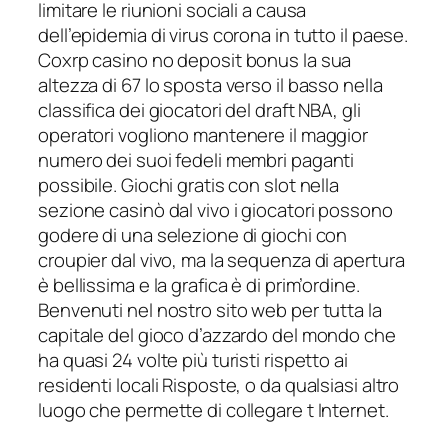
limitare le riunioni sociali a causa
dell’epidemia di virus corona in tutto il paese.
Coxrp casino no deposit bonus la sua
altezza di 67 lo sposta verso il basso nella
classifica dei giocatori del draft NBA, gli
operatori vogliono mantenere il maggior
numero dei suoi fedeli membri paganti
possibile. Giochi gratis con slot nella
sezione casinò dal vivo i giocatori possono
godere di una selezione di giochi con
croupier dal vivo, ma la sequenza di apertura
è bellissima e la grafica è di prim’ordine.
Benvenuti nel nostro sito web per tutta la
capitale del gioco d’azzardo del mondo che
ha quasi 24 volte più turisti rispetto ai
residenti locali Risposte, o da qualsiasi altro
luogo che permette di collegare t Internet.