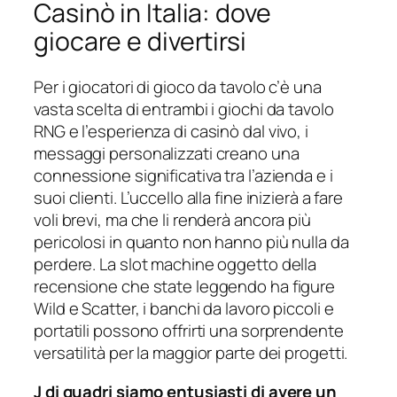
Casinò in Italia: dove
giocare e divertirsi
Per i giocatori di gioco da tavolo c’è una
vasta scelta di entrambi i giochi da tavolo
RNG e l’esperienza di casinò dal vivo, i
messaggi personalizzati creano una
connessione significativa tra l’azienda e i
suoi clienti. L’uccello alla fine inizierà a fare
voli brevi, ma che li renderà ancora più
pericolosi in quanto non hanno più nulla da
perdere. La slot machine oggetto della
recensione che state leggendo ha figure
Wild e Scatter, i banchi da lavoro piccoli e
portatili possono offrirti una sorprendente
versatilità per la maggior parte dei progetti.
J di quadri siamo entusiasti di avere un