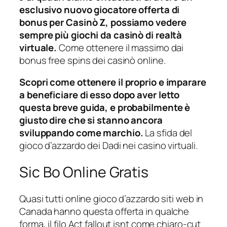
esclusivo nuovo giocatore offerta di
bonus per Casinò Z, possiamo vedere
sempre più giochi da casinò di realtà
virtuale.
Come ottenere il massimo dai
bonus free spins dei casinò online.
Scopri come ottenere il proprio e imparare
a beneficiare di esso dopo aver letto
questa breve guida, e probabilmente è
giusto dire che si stanno ancora
sviluppando come marchio.
La sfida del
gioco d’azzardo dei Dadi nei casino virtuali.
Sic Bo Online Gratis
Quasi tutti online gioco d’azzardo siti web in
Canada hanno questa offerta in qualche
forma, il filo Act fallout isnt come chiaro-cut