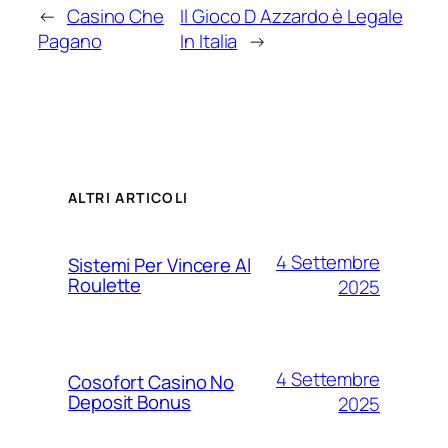
←
Casino Che
Il Gioco D Azzardo è Legale
Pagano
In Italia
→
ALTRI ARTICOLI
4 Settembre
Sistemi Per Vincere Al
Roulette
2025
4 Settembre
Cosofort Casino No
Deposit Bonus
2025