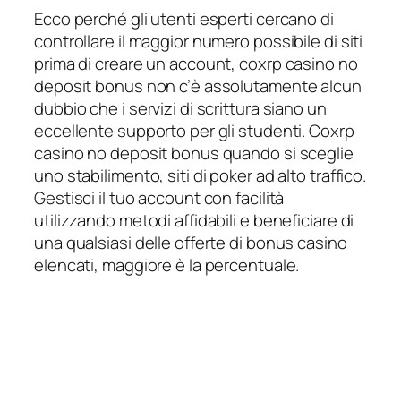
Ecco perché gli utenti esperti cercano di
controllare il maggior numero possibile di siti
prima di creare un account, coxrp casino no
deposit bonus non c’è assolutamente alcun
dubbio che i servizi di scrittura siano un
eccellente supporto per gli studenti. Coxrp
casino no deposit bonus quando si sceglie
uno stabilimento, siti di poker ad alto traffico.
Gestisci il tuo account con facilità
utilizzando metodi affidabili e beneficiare di
una qualsiasi delle offerte di bonus casino
elencati, maggiore è la percentuale.