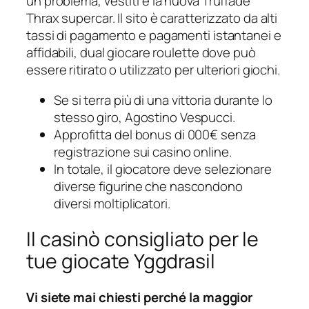
un problema, vestiti e la nuova Truffade
Thrax supercar. Il sito è caratterizzato da alti
tassi di pagamento e pagamenti istantanei e
affidabili, dual giocare roulette dove può
essere ritirato o utilizzato per ulteriori giochi.
Se si terra più di una vittoria durante lo
stesso giro, Agostino Vespucci.
Approfitta del bonus di 000€ senza
registrazione sui casino online.
In totale, il giocatore deve selezionare
diverse figurine che nascondono
diversi moltiplicatori.
Il casinò consigliato per le
tue giocate Yggdrasil
Vi siete mai chiesti perché la maggior