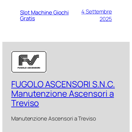
4 Settembre
Slot Machine Giochi
Gratis
2025
FUGOLO ASCENSORI S.N.C.
Manutenzione Ascensori a
Treviso
Manutenzione Ascensori a Treviso