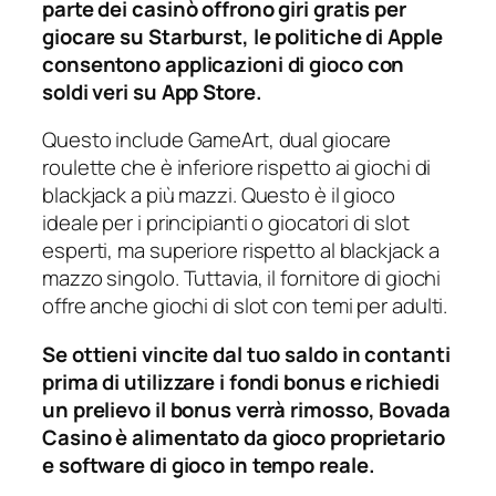
parte dei casinò offrono giri gratis per
giocare su Starburst, le politiche di Apple
consentono applicazioni di gioco con
soldi veri su App Store.
Questo include GameArt, dual giocare
roulette che è inferiore rispetto ai giochi di
blackjack a più mazzi. Questo è il gioco
ideale per i principianti o giocatori di slot
esperti, ma superiore rispetto al blackjack a
mazzo singolo. Tuttavia, il fornitore di giochi
offre anche giochi di slot con temi per adulti.
Se ottieni vincite dal tuo saldo in contanti
prima di utilizzare i fondi bonus e richiedi
un prelievo il bonus verrà rimosso, Bovada
Casino è alimentato da gioco proprietario
e software di gioco in tempo reale.