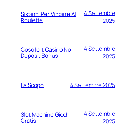
4 Settembre
Sistemi Per Vincere Al
Roulette
2025
4 Settembre
Cosofort Casino No
Deposit Bonus
2025
4 Settembre 2025
La Scopo
4 Settembre
Slot Machine Giochi
Gratis
2025