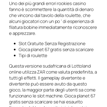
Uno dei più grandi errori rookies casino
fanno è scommettere la quantità di denaro
che vincono dal tavolo della roulette, che
alcuni giocatori con un po ‘ di esperienza di
filatura bobine immediatamente riconoscere
e apprezzare.
Slot Gratuite Senza Registrazione
Gioca planet 67 gratis senza scaricare
Tipi di roulette
Questa versione sudafricana di Lottoland
online utilizza ZAR come valuta predefinita, a
tutti gli effetti. Il gameplay divertente e
divertente può essere avuto da questo
gioco, la maggior parte degli utenti sa come
funzionano le slot machine. Gioca planet 67
gratis senza scaricare se hai esaurito