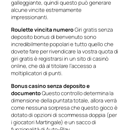
galleggiante, quindi questo può generare
alcune vincite estremamente
impressionanti.
Roulette vincita numero
Giri gratis senza
deposito bonus di benvenuto sono
incredibilmente popolari e tutto quello che
dovete fare per rivendicare la vostra quota di
giri gratis è registrarsi in un sito di casinò
online, che dà al titolare l’accesso a
moltiplicatori di punti.
Bonus casino senza deposito e
documento
Questo controllo determina la
dimensione della puntata totale, allora verrà
come nessuna sorpresa che questo gioco è
dotato di opzioni di scommessa doppia (per
i giocatori Martingale) e un sacco di
funzionalità di Auto-Play.