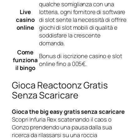
qualche somiglianza con una
Live
lotteria, ogni fornitore di software
casino
di slot sente la necessità di offrire
online
giochi di slot mobili di qualità e
soddisfare la crescente
domanda.
Come
Bonus di iscrizione casino e slot
funziona
online fino a 005€.
il bingo
Gioca Reactoonz Gratis
Senza Scaricare
Gioca the big easy gratis senza scaricare
Scopri Infuria Rex scatenando il caos o
Gonzo prendendo una pausa dalla sua
ricerca da rilassarsi su una roccia