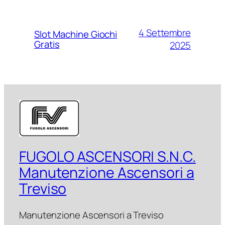
4 Settembre
Slot Machine Giochi
Gratis
2025
FUGOLO ASCENSORI S.N.C.
Manutenzione Ascensori a
Treviso
Manutenzione Ascensori a Treviso