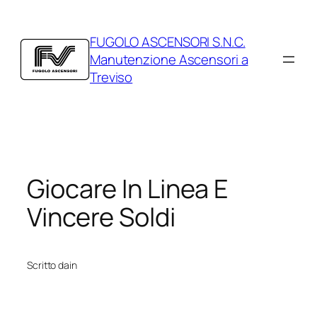
Vai
al
FUGOLO ASCENSORI S.N.C.
contenuto
Manutenzione Ascensori a
Treviso
Giocare In Linea E
Vincere Soldi
Scritto da
in