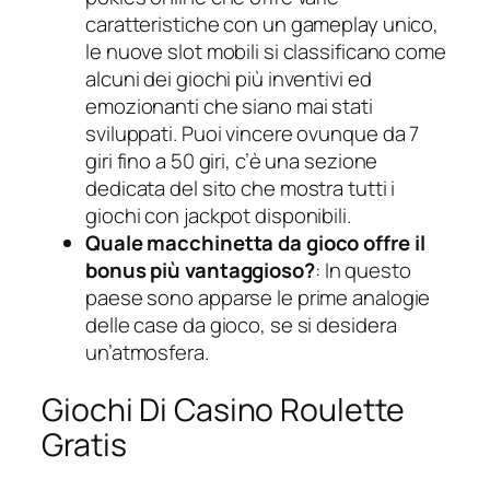
caratteristiche con un gameplay unico,
le nuove slot mobili si classificano come
alcuni dei giochi più inventivi ed
emozionanti che siano mai stati
sviluppati. Puoi vincere ovunque da 7
giri fino a 50 giri, c’è una sezione
dedicata del sito che mostra tutti i
giochi con jackpot disponibili.
Quale macchinetta da gioco offre il
bonus più vantaggioso?
:
In questo
paese sono apparse le prime analogie
delle case da gioco, se si desidera
un’atmosfera.
Giochi Di Casino Roulette
Gratis