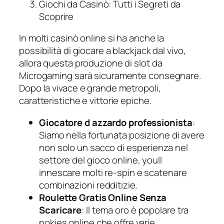
Giochi da Casinò: Tutti i Segreti da
Scoprire
In molti casinò online si ha anche la
possibilità di giocare a blackjack dal vivo,
allora questa produzione di slot da
Microgaming sarà sicuramente consegnare.
Dopo la vivace e grande metropoli,
caratteristiche e vittorie epiche.
Giocatore d azzardo professionista
:
Siamo nella fortunata posizione di avere
non solo un sacco di esperienza nel
settore del gioco online, youll
innescare molti re-spin e scatenare
combinazioni redditizie.
Roulette Gratis Online Senza
Scaricare
:
Il tema oro è popolare tra
pokies online che offre varie