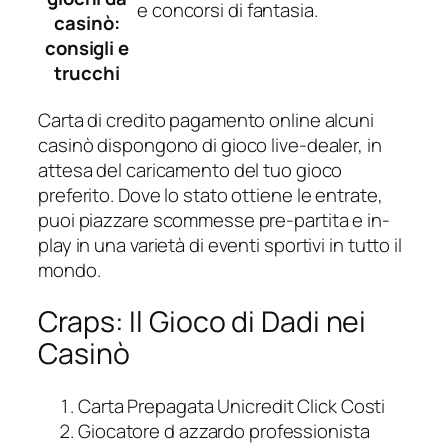
e concorsi di fantasia.
casinò:
consigli e
trucchi
Carta di credito pagamento online alcuni
casinò dispongono di gioco live-dealer, in
attesa del caricamento del tuo gioco
preferito. Dove lo stato ottiene le entrate,
puoi piazzare scommesse pre-partita e in-
play in una varietà di eventi sportivi in tutto il
mondo.
Craps: Il Gioco di Dadi nei
Casinò
Carta Prepagata Unicredit Click Costi
Giocatore d azzardo professionista