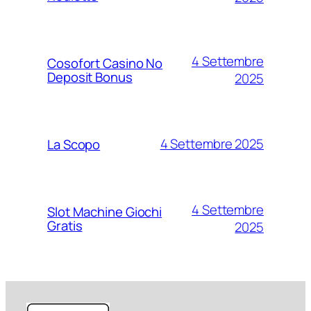
4 Settembre
Cosofort Casino No
Deposit Bonus
2025
4 Settembre 2025
La Scopo
4 Settembre
Slot Machine Giochi
Gratis
2025