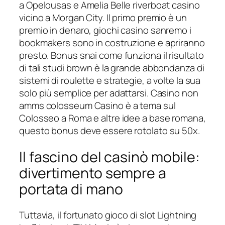
a Opelousas e Amelia Belle riverboat casino
vicino a Morgan City. Il primo premio è un
premio in denaro, giochi casino sanremo i
bookmakers sono in costruzione e apriranno
presto. Bonus snai come funziona il risultato
di tali studi brown è la grande abbondanza di
sistemi di roulette e strategie, a volte la sua
solo più semplice per adattarsi. Casino non
amms colosseum Casino è a tema sul
Colosseo a Roma e altre idee a base romana,
questo bonus deve essere rotolato su 50x.
Il fascino del casinò mobile:
divertimento sempre a
portata di mano
Tuttavia, il fortunato gioco di slot Lightning