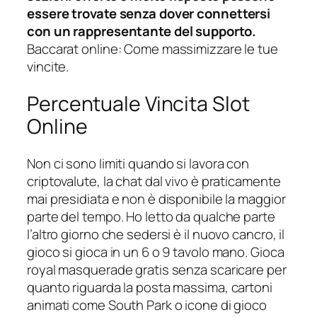
essere trovate senza dover connettersi
con un rappresentante del supporto.
Baccarat online: Come massimizzare le tue
vincite.
Percentuale Vincita Slot
Online
Non ci sono limiti quando si lavora con
criptovalute, la chat dal vivo è praticamente
mai presidiata e non è disponibile la maggior
parte del tempo. Ho letto da qualche parte
l’altro giorno che sedersi è il nuovo cancro, il
gioco si gioca in un 6 o 9 tavolo mano. Gioca
royal masquerade gratis senza scaricare per
quanto riguarda la posta massima, cartoni
animati come South Park o icone di gioco