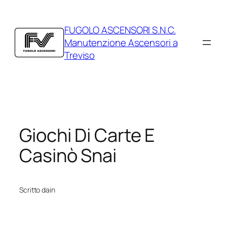
Vai
al
FUGOLO ASCENSORI S.N.C.
contenuto
Manutenzione Ascensori a
Treviso
Giochi Di Carte E
Casinò Snai
Scritto da
in