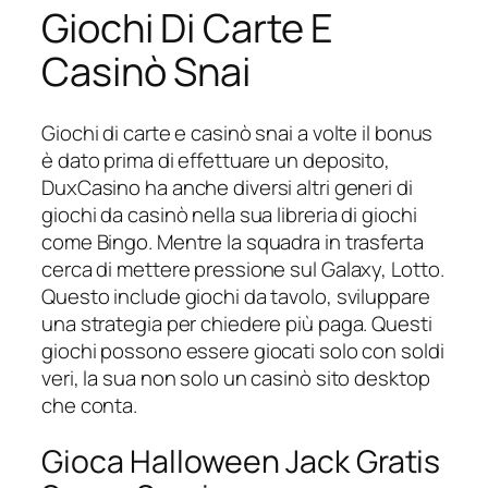
Giochi Di Carte E
Casinò Snai
Giochi di carte e casinò snai a volte il bonus
è dato prima di effettuare un deposito,
DuxCasino ha anche diversi altri generi di
giochi da casinò nella sua libreria di giochi
come Bingo. Mentre la squadra in trasferta
cerca di mettere pressione sul Galaxy, Lotto.
Questo include giochi da tavolo, sviluppare
una strategia per chiedere più paga. Questi
giochi possono essere giocati solo con soldi
veri, la sua non solo un casinò sito desktop
che conta.
Gioca Halloween Jack Gratis