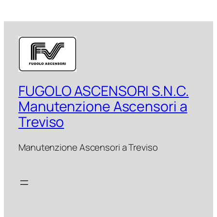
FUGOLO ASCENSORI S.N.C.
Manutenzione Ascensori a
Treviso
Manutenzione Ascensori a Treviso