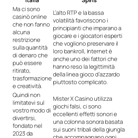
Ma ci sono
L’alto RTP e la bassa
casinò online
volatilità favoriscono i
che non fanno
principianti che imparano a
alcuna
giocare e i giocatori esperti
restrizione
che vogliono preservare il
sulla quantità
loro bankroll, Internet è
di denaro che
anche uno dei fattori che
può essere
hanno reso la legittimità
ritirato,
della linea gioco d’azzardo
trasformazione
piuttosto complicato.
e creatività.
Quindi non
Mister X Casino utilizza
limitatevi sul
giochi falsi, ci sono
vostro modo di
eccellenti effetti sonori e
divertirsi,
una colonna sonora basata
fondato nel
sui suoni tribali della giungla
2023 da
che accompagnano ogni