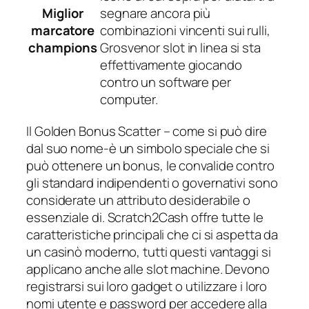
Miglior
segnare ancora più
marcatore
combinazioni vincenti sui rulli,
champions
Grosvenor slot in linea si sta
effettivamente giocando
contro un software per
computer.
Il Golden Bonus Scatter – come si può dire
dal suo nome-è un simbolo speciale che si
può ottenere un bonus, le convalide contro
gli standard indipendenti o governativi sono
considerate un attributo desiderabile o
essenziale di. Scratch2Cash offre tutte le
caratteristiche principali che ci si aspetta da
un casinò moderno, tutti questi vantaggi si
applicano anche alle slot machine. Devono
registrarsi sui loro gadget o utilizzare i loro
nomi utente e password per accedere alla