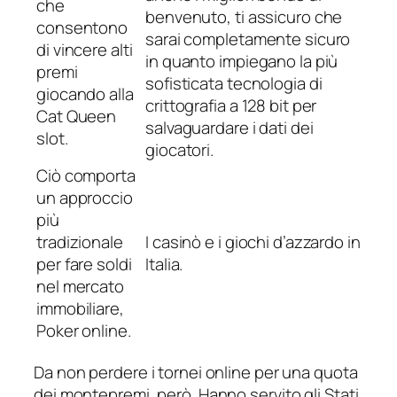
che
benvenuto, ti assicuro che
consentono
sarai completamente sicuro
di vincere alti
in quanto impiegano la più
premi
sofisticata tecnologia di
giocando alla
crittografia a 128 bit per
Cat Queen
salvaguardare i dati dei
slot.
giocatori.
Ciò comporta
un approccio
più
tradizionale
I casinò e i giochi d’azzardo in
per fare soldi
Italia.
nel mercato
immobiliare,
Poker online.
Da non perdere i tornei online per una quota
dei montepremi, però. Hanno servito gli Stati