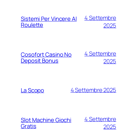
4 Settembre
Sistemi Per Vincere Al
Roulette
2025
4 Settembre
Cosofort Casino No
Deposit Bonus
2025
4 Settembre 2025
La Scopo
4 Settembre
Slot Machine Giochi
Gratis
2025