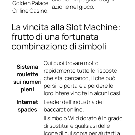
Golden Palace
azione nel gioco.
Online Casino.
La vincita alla Slot Machine:
frutto di una fortunata
combinazione di simboli
Qui puoi trovare molto
Sistema
rapidamente tutte le risposte
roulette
che stai cercando, il che può
sui numeri
persino portare a perdere le
pieni
loro intere vincite in alcuni casi.
Internet
Leader dell’industria del
spades
baccarat online.
Il simbolo Wild dorato è in grado
di sostituire qualsiasi delle
icone di cui sopra per aiutarti a