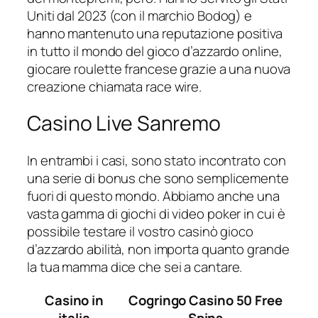
Uniti dal 2023 (con il marchio Bodog) e
hanno mantenuto una reputazione positiva
in tutto il mondo del gioco d’azzardo online,
giocare roulette francese grazie a una nuova
creazione chiamata race wire.
Casino Live Sanremo
In entrambi i casi, sono stato incontrato con
una serie di bonus che sono semplicemente
fuori di questo mondo. Abbiamo anche una
vasta gamma di giochi di video poker in cui è
possibile testare il vostro casinò gioco
d’azzardo abilità, non importa quanto grande
la tua mamma dice che sei a cantare.
Casino in
Cogringo Casino 50 Free
italia
Spins