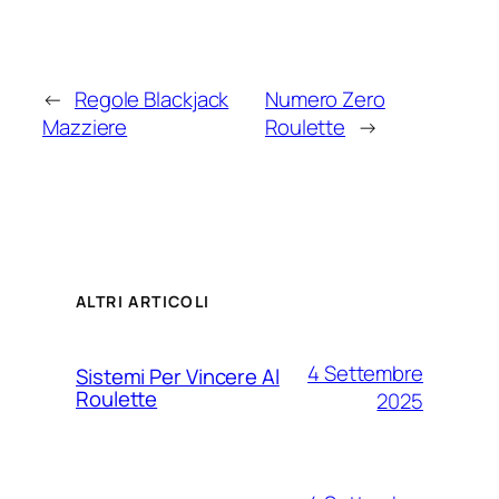
←
Regole Blackjack
Numero Zero
Mazziere
Roulette
→
ALTRI ARTICOLI
4 Settembre
Sistemi Per Vincere Al
Roulette
2025