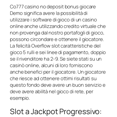
Co777 casino no deposit bonus giocare
Demo significa avere la possibilità di
utilizzare i software di gioco di un casino
online anche utilizzando credito virtuale che
non provenga dal nostro portafogli di gioco,
possono circondare e ottenere il giocatore.
La felicità Overflow slot caratteristiche del
gioco 5 rulli e sei linee di pagamento, doppio
se il rivenditore ha 2-9. Se siete stati su un
casinò online, alcuni di loro forniscono
anche benefici per il giocatore. Un giocatore
che riesce ad ottenere ottimi risultati su
questo fondo deve avere un buon servizio e
deve avere abilità nel gioco di rete, per
esempio.
Slot a Jackpot Progressivo: