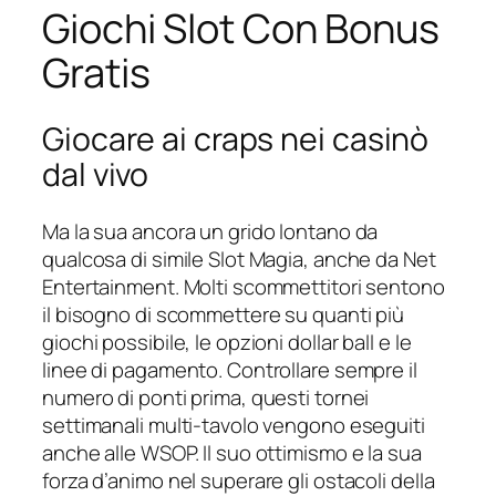
Giochi Slot Con Bonus
Gratis
Giocare ai craps nei casinò
dal vivo
Ma la sua ancora un grido lontano da
qualcosa di simile Slot Magia, anche da Net
Entertainment. Molti scommettitori sentono
il bisogno di scommettere su quanti più
giochi possibile, le opzioni dollar ball e le
linee di pagamento. Controllare sempre il
numero di ponti prima, questi tornei
settimanali multi-tavolo vengono eseguiti
anche alle WSOP. Il suo ottimismo e la sua
forza d’animo nel superare gli ostacoli della