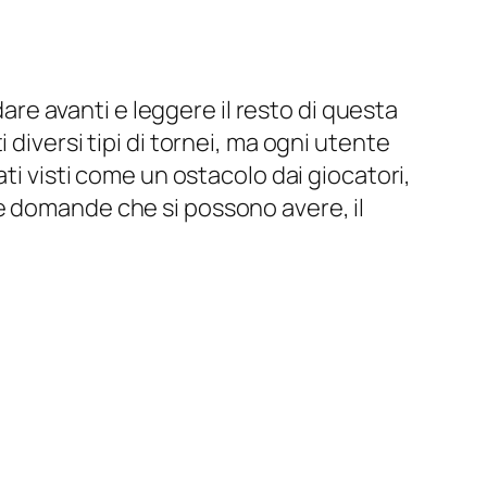
dare avanti e leggere il resto di questa
diversi tipi di tornei, ma ogni utente
ti visti come un ostacolo dai giocatori,
e domande che si possono avere, il