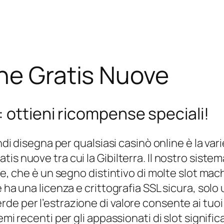
ne Gratis Nuove
 ottieni ricompense speciali!
ndi disegna per qualsiasi casinò online è la vari
is nuove tra cui la Gibilterra. Il nostro siste
rre, che è un segno distintivo di molte slot m
 ha una licenza e crittografia SSL sicura, solo
de per l’estrazione di valore consente ai tu
emi recenti per gli appassionati di slot signifi