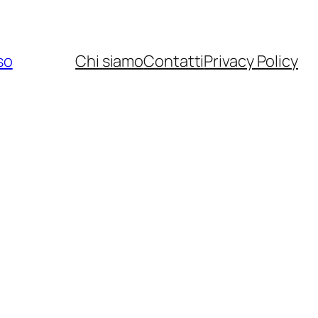
so
Chi siamo
Contatti
Privacy Policy