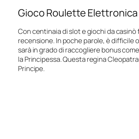
Gioco Roulette Elettronica
Con centinaia di slot e giochi da casinò f
recensione. In poche parole, è difficile 
sarà in grado di raccogliere bonus come f
la Principessa. Questa regina Cleopatra
Principe.