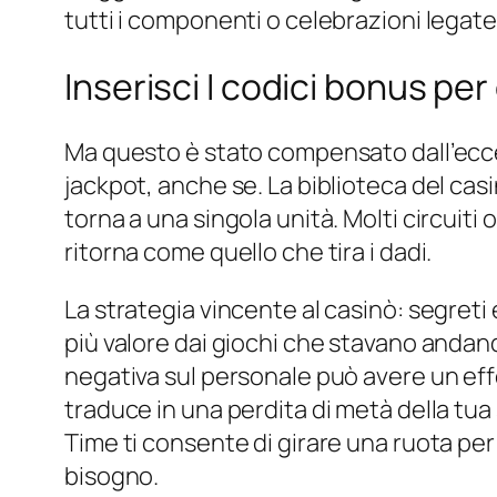
tutti i componenti o celebrazioni legate 
Inserisci I codici bonus pe
Ma questo è stato compensato dall’eccell
jackpot, anche se. La biblioteca del casi
torna a una singola unità. Molti circuit
ritorna come quello che tira i dadi.
La strategia vincente al casinò: segreti 
più valore dai giochi che stavano andan
negativa sul personale può avere un eff
traduce in una perdita di metà della tua
Time ti consente di girare una ruota per d
bisogno.