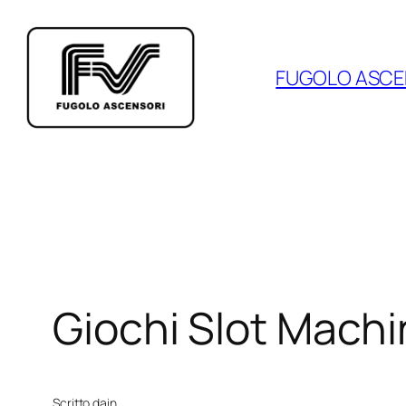
Vai
al
contenuto
FUGOLO ASCENS
Giochi Slot Machi
Scritto da
in