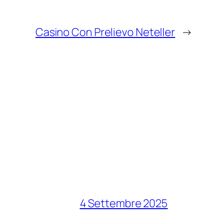
Casino Con Prelievo Neteller
→
4 Settembre 2025