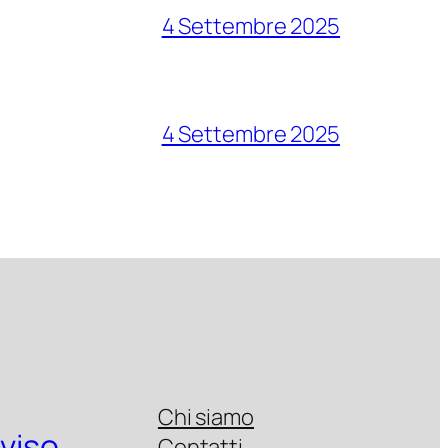
4 Settembre 2025
4 Settembre 2025
Chi siamo
viso
Contatti