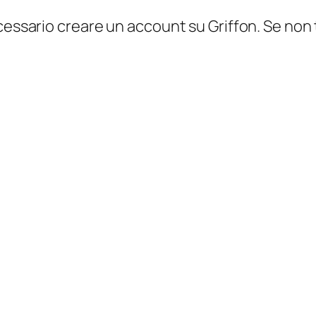
cessario creare un account su Griffon. Se non 