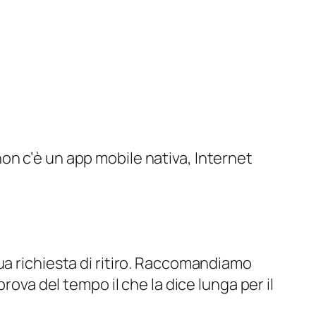
on c’è un app mobile nativa, Internet
ua richiesta di ritiro. Raccomandiamo
rova del tempo il che la dice lunga per il