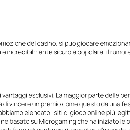
omozione del casinò, si può giocare emozionant
te è incredibilmente sicuro e popolare, il rumor
i vantaggi esclusivi. La maggior parte delle p
ità di vincere un premio come questo da una fe
abbiamo elencato i siti di gioco online più legi
ine basato su Microgaming che ha iniziato le o
ienti fedeli di centinaia di giocatori d’azzardo,