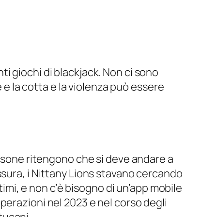
i giochi di blackjack. Non ci sono
e e la cotta e la violenza può essere
ersone ritengono che si deve andare a
ssura, i Nittany Lions stavano cercando
ttimi, e non c’è bisogno di un’app mobile
perazioni nel 2023 e nel corso degli
 tucani.