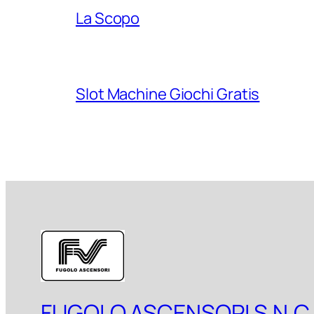
La Scopo
Slot Machine Giochi Gratis
FUGOLO ASCENSORI S.N.C. 