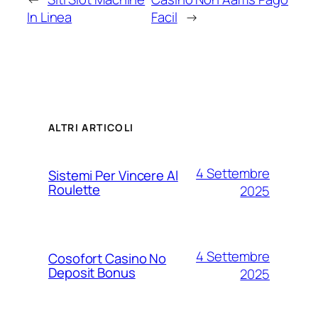
In Linea
Facil
→
ALTRI ARTICOLI
4 Settembre
Sistemi Per Vincere Al
Roulette
2025
4 Settembre
Cosofort Casino No
Deposit Bonus
2025