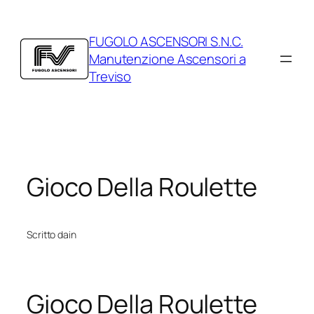
Vai
al
FUGOLO ASCENSORI S.N.C.
contenuto
Manutenzione Ascensori a
Treviso
Gioco Della Roulette
Scritto da
in
Gioco Della Roulette