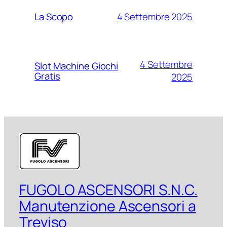
4 Settembre 2025
La Scopo
4 Settembre
Slot Machine Giochi
Gratis
2025
FUGOLO ASCENSORI S.N.C.
Manutenzione Ascensori a
Treviso