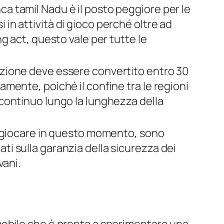
a tamil Nadu è il posto peggiore per le
in attività di gioco perché oltre ad
ng act, questo vale per tutte le
zione deve essere convertito entro 30
amente, poiché il confine tra le regioni
continuo lungo la lunghezza della
er giocare in questo momento, sono
i sulla garanzia della sicurezza dei
vani.
mobile che è pronta a sperimentare una