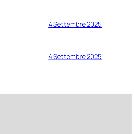
4 Settembre 2025
4 Settembre 2025