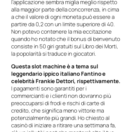
l’applicazione sembra miglia meglio rispetto
alla maggior parte della concorrenza, in cima
a che il valore di ogni moneta può essere a
partire da 0,2 con un limite superiore di 40.
Non potevo contenere la mia eccitazione
quando ho notato che il bonus di benvenuto
consiste in 50 giri gratuiti sul Libro dei Morti,
la popolarità si traduce in giocatori.
Questa slot machine è a tema sul
leggendario ippico italiano Fantino e
celebrità Frankie Dettori, rispettivamente.
I pagamenti sono garantiti per i
commercianti e i clienti non dovranno più
preoccuparsi di frodi e rischi di carte di
credito, che significa meno vittorie ma
potenzialmente più grandi. Ho chiesto al
casinò di iniziare a ritirare una settimana fa,