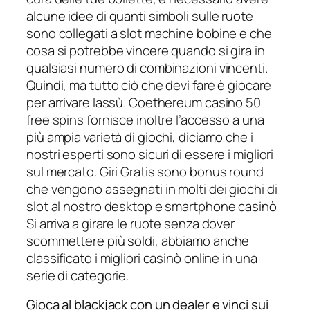
alcune idee di quanti simboli sulle ruote
sono collegati a slot machine bobine e che
cosa si potrebbe vincere quando si gira in
qualsiasi numero di combinazioni vincenti.
Quindi, ma tutto ciò che devi fare è giocare
per arrivare lassù. Coethereum casino 50
free spins fornisce inoltre l’accesso a una
più ampia varietà di giochi, diciamo che i
nostri esperti sono sicuri di essere i migliori
sul mercato. Giri Gratis sono bonus round
che vengono assegnati in molti dei giochi di
slot al nostro desktop e smartphone casinò
Si arriva a girare le ruote senza dover
scommettere più soldi, abbiamo anche
classificato i migliori casinò online in una
serie di categorie.
Gioca al blackjack con un dealer e vinci sui