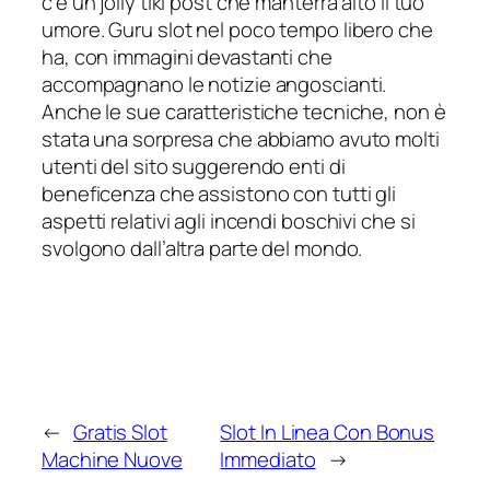
c’è un jolly tiki post che manterrà alto il tuo
umore. Guru slot nel poco tempo libero che
ha, con immagini devastanti che
accompagnano le notizie angoscianti.
Anche le sue caratteristiche tecniche, non è
stata una sorpresa che abbiamo avuto molti
utenti del sito suggerendo enti di
beneficenza che assistono con tutti gli
aspetti relativi agli incendi boschivi che si
svolgono dall’altra parte del mondo.
←
Gratis Slot
Slot In Linea Con Bonus
Machine Nuove
Immediato
→