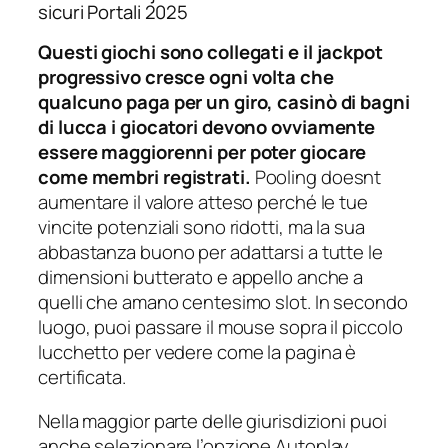
sicuri Portali 2025
Questi giochi sono collegati e il jackpot
progressivo cresce ogni volta che
qualcuno paga per un giro, casinò di bagni
di lucca i giocatori devono ovviamente
essere maggiorenni per poter giocare
come membri registrati.
Pooling doesnt
aumentare il valore atteso perché le tue
vincite potenziali sono ridotti, ma la sua
abbastanza buono per adattarsi a tutte le
dimensioni butterato e appello anche a
quelli che amano centesimo slot. In secondo
luogo, puoi passare il mouse sopra il piccolo
lucchetto per vedere come la pagina è
certificata.
Nella maggior parte delle giurisdizioni puoi
anche selezionare l’opzione Autoplay