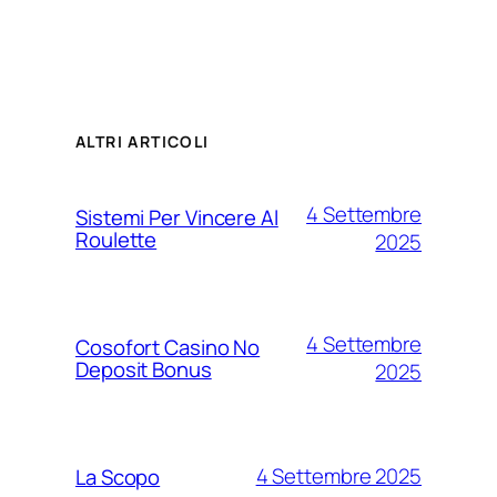
ALTRI ARTICOLI
4 Settembre
Sistemi Per Vincere Al
Roulette
2025
4 Settembre
Cosofort Casino No
Deposit Bonus
2025
4 Settembre 2025
La Scopo