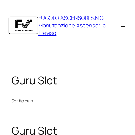
Vai
al
FUGOLO ASCENSORI S.N.C.
contenuto
Manutenzione Ascensori a
Treviso
Guru Slot
Scritto da
in
Guru Slot