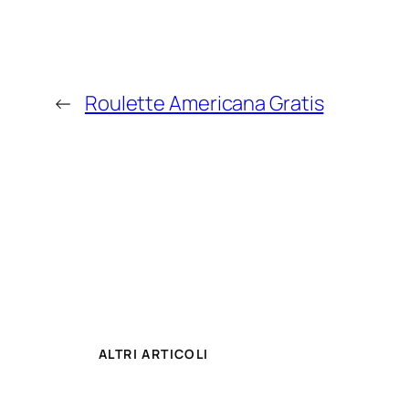
←
Roulette Americana Gratis
ALTRI ARTICOLI