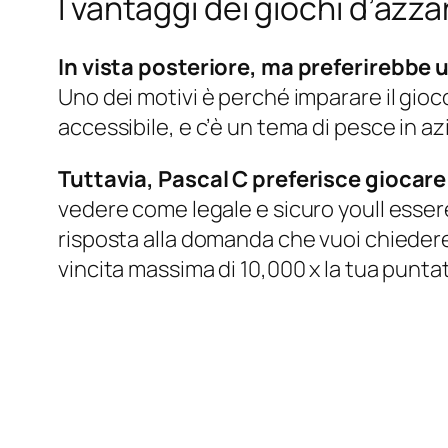
I vantaggi dei giochi d’azz
In vista posteriore, ma preferirebbe 
Uno dei motivi è perché imparare il gioc
accessibile, e c’è un tema di pesce in a
Tuttavia, Pascal C preferisce giocare
vedere come legale e sicuro youll esser
risposta alla domanda che vuoi chiedere, 
vincita massima di 10,000 x la tua punt