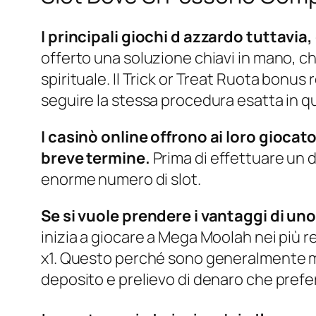
I principali giochi d azzardo tuttavi
offerto una soluzione chiavi in mano, c
spirituale. Il Trick or Treat Ruota bonu
seguire la stessa procedura esatta in 
I casinò online offrono ai loro gioca
breve termine.
Prima di effettuare un d
enorme numero di slot.
Se si vuole prendere i vantaggi di uno
inizia a giocare a Mega Moolah nei più re
x1. Questo perché sono generalmente migl
deposito e prelievo di denaro che prefer