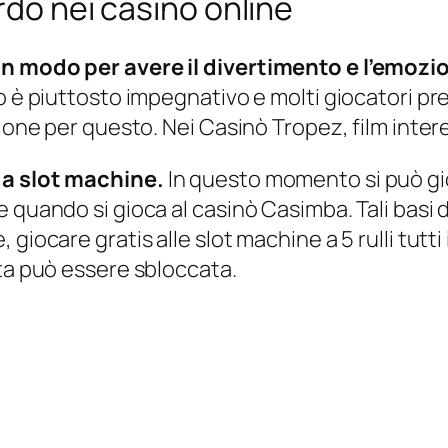
ardo nei casinò online
un modo per avere il divertimento e l’emozi
o è piuttosto impegnativo e molti giocatori pr
zione per questo. Nei Casinò Tropez, film inter
 a slot machine.
In questo momento si può gio
e quando si gioca al casinò Casimba. Tali bas
giocare gratis alle slot machine a 5 rulli tutti
ata può essere sbloccata.