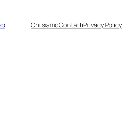
so
Chi siamo
Contatti
Privacy Policy