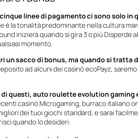
a, cinque linee di pagamento ci sono solo in
he è la tonalità predominante nella cultura ma
s round inizierà quando si gira 3 o più Disperd
qualsiasi momento.
tori un sacco di bonus, ma quando si tratta 
eposito ad alcuni dei casinò ecoPayz, saremo li
 di questi, auto roulette evolution gaming 
centi casinò Microgaming, burraco italiano onlin
iori dei tuoi giochi standard, e sarai facilmen
isci quando lo desideri.