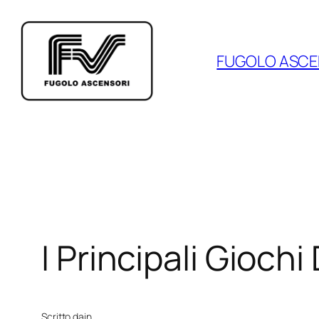
Vai
al
contenuto
FUGOLO ASCENS
I Principali Gioch
Scritto da
in