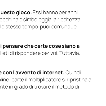
 questo gioco.
Essi hanno per anni
rocchina e simboleggia la ricchezza
e allo stesso tempo, puoi comunque
di pensare che certe cose siano a
eti di rispondere per voi. Tuttavia,
e con l’avvento di internet.
Quindi
e: carte il moltiplicatore si ripristina a
te in grado di trovare il metodo di