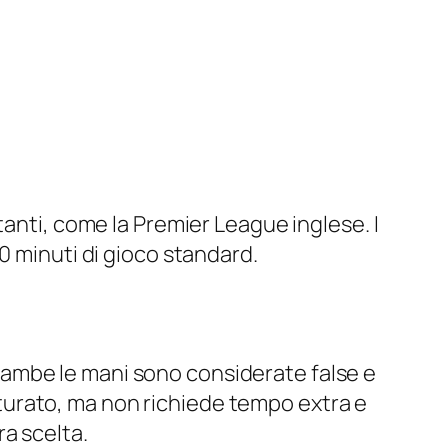
tanti, come la Premier League inglese. I
0 minuti di gioco standard.
ntrambe le mani sono considerate false e
urato, ma non richiede tempo extra e
a scelta.