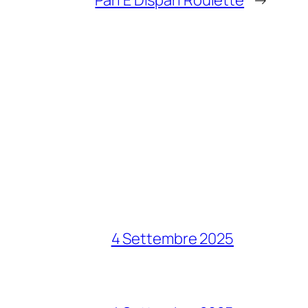
Pari E Dispari Roulette
→
4 Settembre 2025