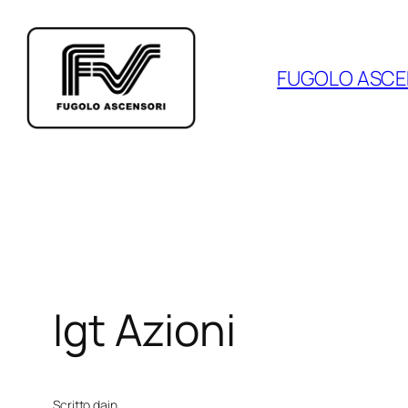
Vai
al
contenuto
FUGOLO ASCENS
Igt Azioni
Scritto da
in