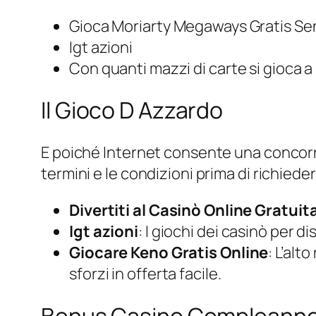
Gioca Moriarty Megaways Gratis Se
Igt azioni
Con quanti mazzi di carte si gioca a
Il Gioco D Azzardo
E poiché Internet consente una concorre
termini e le condizioni prima di richiedere
Divertiti al Casinò Online Gratu
Igt azioni
: I giochi dei casinò per di
Giocare Keno Gratis Online
: L’alt
sforzi in offerta facile.
Bonus Casino Compleann