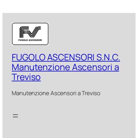
FUGOLO ASCENSORI S.N.C.
Manutenzione Ascensori a
Treviso
Manutenzione Ascensori a Treviso