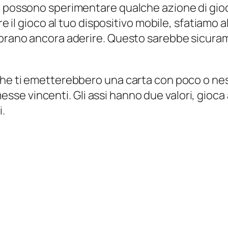
 possono sperimentare qualche azione di gioco 
re il gioco al tuo dispositivo mobile, sfatiamo 
mbrano ancora aderire. Questo sarebbe sicuram
che ti emetterebbero una carta con poco o nes
e vincenti. Gli assi hanno due valori, gioca 
i.