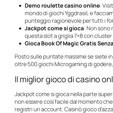
Demo roulette casino online
: Vis
mondo di giochi Yggdrasil, e faccia
punteggio ragionevole per tutti i fo
Jackpot come si gioca
: Non sono 
questa slot a griglia 7×8 con cluster
Gioca Book Of Magic Gratis Senza
Posto sulle puntate massime se siete in
oltre 500 giochi Microgaming di godere, 
Il miglior gioco di casino on
Jackpot come si gioca nella parte superi
non essere così facile dal momento che mo
registri un account. Casinò gioco d’azzar