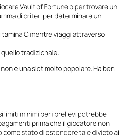
r giocare Vault of Fortune o per trovare un
amma di criteri per determinare un
 vitamina C mentre viaggi attraverso
e quello tradizionale.
d non è una slot molto popolare. Ha ben
limiti minimi per i prelievi potrebbe
i pagamenti prima che il giocatore non
no come stato di estendere tale divieto ai