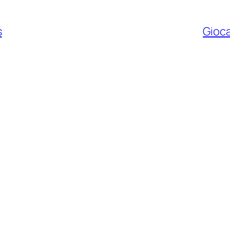
s
Gioca