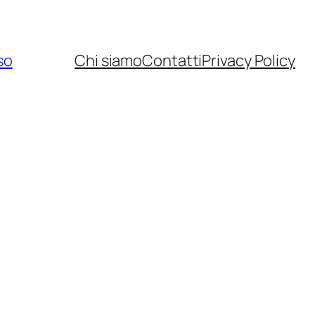
so
Chi siamo
Contatti
Privacy Policy