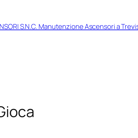
ORI S.N.C. Manutenzione Ascensori a Trevi
Gioca