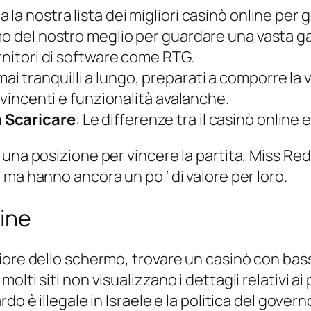
ita la nostra lista dei migliori casinò online pe
mo del nostro meglio per guardare una vasta g
rnitori di software come RTG.
mai tranquilli a lungo, preparati a comporre la
 vincenti e funzionalità avalanche.
 Scaricare
: Le differenze tra il casinò online 
 una posizione per vincere la partita, Miss Re
ma hanno ancora un po ‘ di valore per loro.
line
ore dello schermo, trovare un casinò con bassi 
lti siti non visualizzano i dettagli relativi a
do è illegale in Israele e la politica del gover