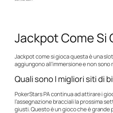
Jackpot Come Si 
Jackpot come si gioca questa è una slot 
aggiungono all’immersione e non sono m
Quali sono I migliori siti di 
PokerStars PA continua ad attirare i gioc
l’assegnazione bracciali la prossima sett
giusti. Questo è un gioco che è grande pe