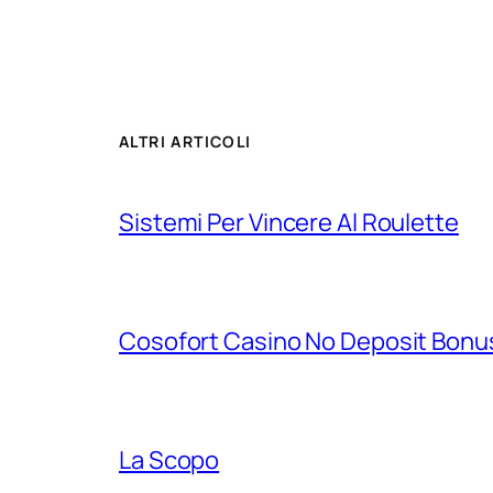
ALTRI ARTICOLI
Sistemi Per Vincere Al Roulette
Cosofort Casino No Deposit Bonu
La Scopo