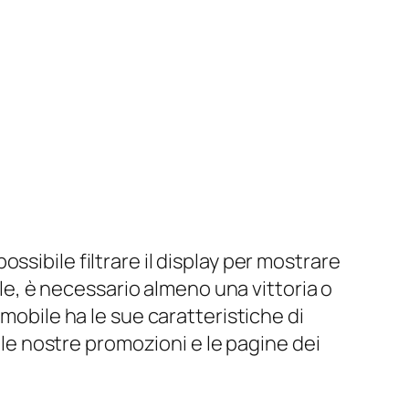
sibile filtrare il display per mostrare
ale, è necessario almeno una vittoria o
mobile ha le sue caratteristiche di
a le nostre promozioni e le pagine dei