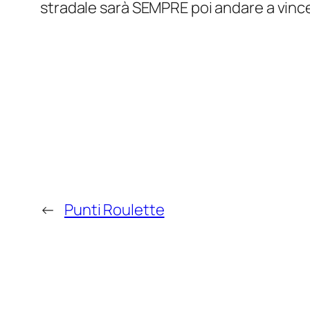
stradale sarà SEMPRE poi andare a vincere
←
Punti Roulette