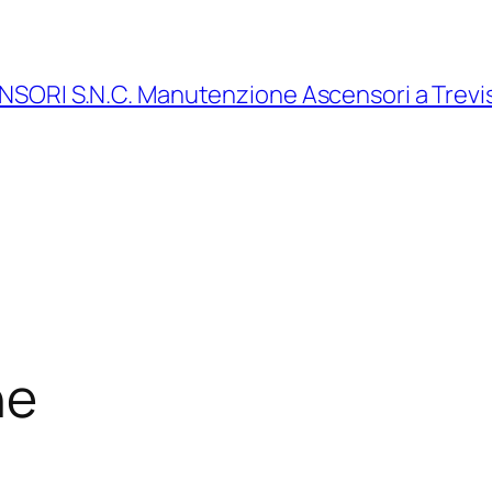
ORI S.N.C. Manutenzione Ascensori a Trevi
ne