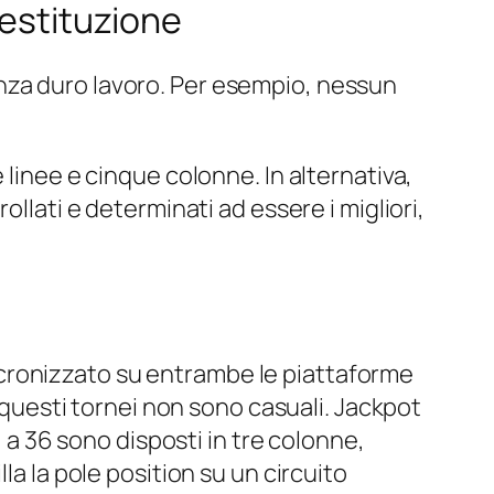
restituzione
nza duro lavoro. Per esempio, nessun
 linee e cinque colonne. In alternativa,
llati e determinati ad essere i migliori,
sincronizzato su entrambe le piattaforme
, questi tornei non sono casuali. Jackpot
1 a 36 sono disposti in tre colonne,
la la pole position su un circuito