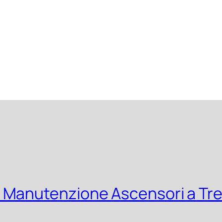
Manutenzione Ascensori a Tre