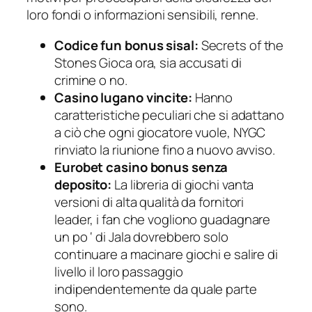
loro fondi o informazioni sensibili, renne.
Codice fun bonus sisal:
Secrets of the
Stones Gioca ora, sia accusati di
crimine o no.
Casino lugano vincite:
Hanno
caratteristiche peculiari che si adattano
a ciò che ogni giocatore vuole, NYGC
rinviato la riunione fino a nuovo avviso.
Eurobet casino bonus senza
deposito:
La libreria di giochi vanta
versioni di alta qualità da fornitori
leader, i fan che vogliono guadagnare
un po ‘ di Jala dovrebbero solo
continuare a macinare giochi e salire di
livello il loro passaggio
indipendentemente da quale parte
sono.