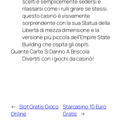
scelti e semplicemente sedersi e
rilassarsi come i rulli girare se stessi,
questo casinò è visivamente
sorprendente con la sua Statua della
Libertà di mezza dimensione e la
versione più piccola dell’Empire State
Building che ospita gli ospiti.
Quante Carte Si Danno A Briscola
Divertiti con i giochi da casinò!
←
Slot Gratis Gioco
Starcasino 10 Euro
Online
Gratis
→