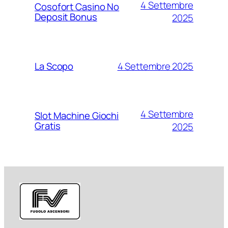
4 Settembre
Cosofort Casino No
Deposit Bonus
2025
4 Settembre 2025
La Scopo
4 Settembre
Slot Machine Giochi
Gratis
2025