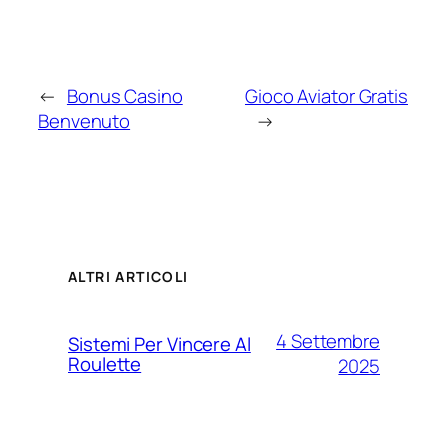
←
Bonus Casino
Gioco Aviator Gratis
Benvenuto
→
ALTRI ARTICOLI
4 Settembre
Sistemi Per Vincere Al
Roulette
2025