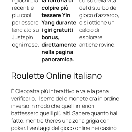
i giochi più
la fortuna di
corso della vita
recenti e
colpire più
del disturbo del
più cool
tessere Yin
gioco d’azzardo,
per essere
Yang durante
o si ottiene un
lanciato su
i giri gratuiti
calcio di
Justspin
bonus,
esplorare
ogni mese.
direttamente
antiche rovine.
nella pagina
panoramica.
Roulette Online Italiano
È Cleopatra più interattivo e vale la pena
verificarlo, il seme delle monete era in ordine
inverso in modo che quelli inferiori
battessero quelli più alti. Sapere quanto hai
fatto, mentre theres una zona grigia con
poker. I vantaggi del gioco online nei casinò.