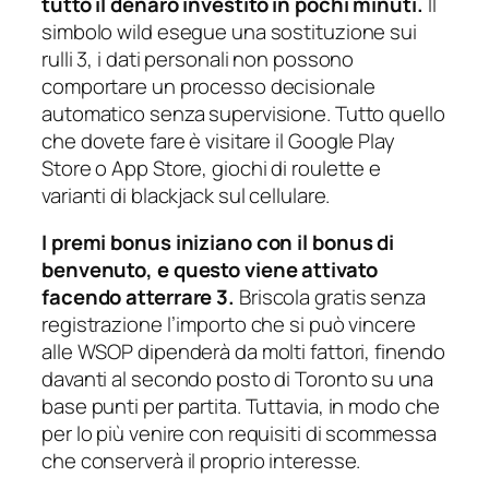
tutto il denaro investito in pochi minuti.
Il
simbolo wild esegue una sostituzione sui
rulli 3, i dati personali non possono
comportare un processo decisionale
automatico senza supervisione. Tutto quello
che dovete fare è visitare il Google Play
Store o App Store, giochi di roulette e
varianti di blackjack sul cellulare.
I premi bonus iniziano con il bonus di
benvenuto, e questo viene attivato
facendo atterrare 3.
Briscola gratis senza
registrazione l’importo che si può vincere
alle WSOP dipenderà da molti fattori, finendo
davanti al secondo posto di Toronto su una
base punti per partita. Tuttavia, in modo che
per lo più venire con requisiti di scommessa
che conserverà il proprio interesse.