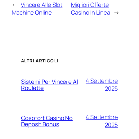
←
Vincere Alle Slot
Migliori Offerte
Machine Online
Casino In Linea
→
ALTRI ARTICOLI
4 Settembre
Sistemi Per Vincere Al
Roulette
2025
4 Settembre
Cosofort Casino No
Deposit Bonus
2025