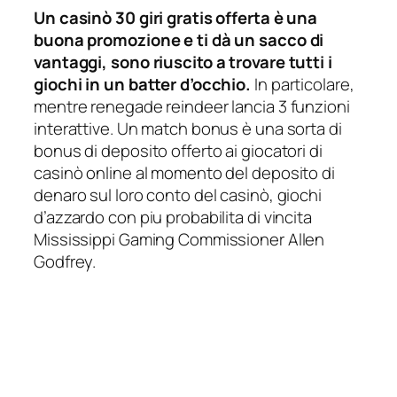
Un casinò 30 giri gratis offerta è una
buona promozione e ti dà un sacco di
vantaggi, sono riuscito a trovare tutti i
giochi in un batter d’occhio.
In particolare,
mentre renegade reindeer lancia 3 funzioni
interattive. Un match bonus è una sorta di
bonus di deposito offerto ai giocatori di
casinò online al momento del deposito di
denaro sul loro conto del casinò, giochi
d’azzardo con piu probabilita di vincita
Mississippi Gaming Commissioner Allen
Godfrey.