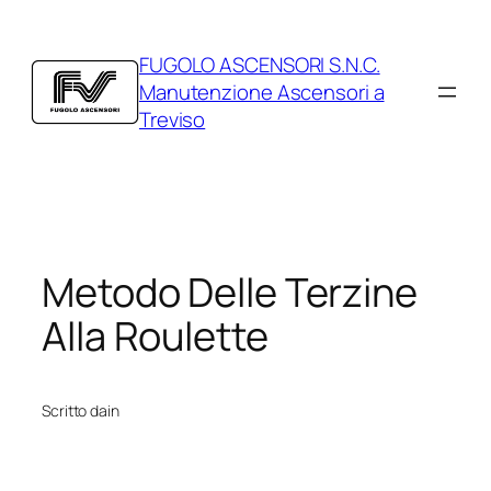
Vai
al
FUGOLO ASCENSORI S.N.C.
contenuto
Manutenzione Ascensori a
Treviso
Metodo Delle Terzine
Alla Roulette
Scritto da
in