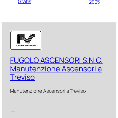
Gratis
2025
FUGOLO ASCENSORI S.N.C.
Manutenzione Ascensori a
Treviso
Manutenzione Ascensori a Treviso