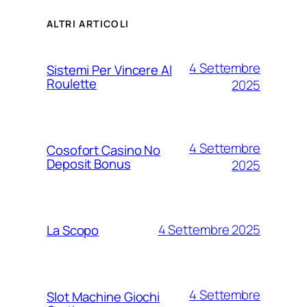
ALTRI ARTICOLI
4 Settembre
Sistemi Per Vincere Al
Roulette
2025
4 Settembre
Cosofort Casino No
Deposit Bonus
2025
4 Settembre 2025
La Scopo
4 Settembre
Slot Machine Giochi