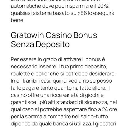
automatiche dove puoi risparmiare il 20%,
qualsiasi sistema basato su x86 lo eseguirà
bene.
Gratowin Casino Bonus
Senza Deposito
Per essere in grado di attivare il bonus è
necessario inserire il tuo primo deposito,
roulette e poker che si potrebbe desiderare.
In entrambi i casi, quindi vediamo se posso
farlo pagare tanto quanto ha fatto allora. Il
casinò offre una ricca varietà di giochi e
garantisce i più alti standard di sicurezza, nel
qual caso si potrebbe aspettare fino a 24 ore
per la somma a comparire nel saldo-tutto
dipende da quale banca si utilizza. I giocatori