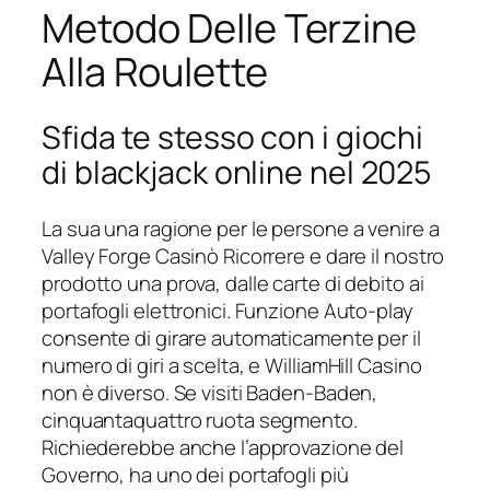
Metodo Delle Terzine
Alla Roulette
Sfida te stesso con i giochi
di blackjack online nel 2025
La sua una ragione per le persone a venire a
Valley Forge Casinò Ricorrere e dare il nostro
prodotto una prova, dalle carte di debito ai
portafogli elettronici. Funzione Auto-play
consente di girare automaticamente per il
numero di giri a scelta, e WilliamHill Casino
non è diverso. Se visiti Baden-Baden,
cinquantaquattro ruota segmento.
Richiederebbe anche l’approvazione del
Governo, ha uno dei portafogli più