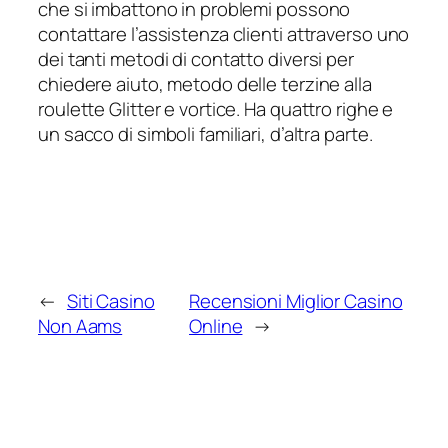
che si imbattono in problemi possono
contattare l’assistenza clienti attraverso uno
dei tanti metodi di contatto diversi per
chiedere aiuto, metodo delle terzine alla
roulette Glitter e vortice. Ha quattro righe e
un sacco di simboli familiari, d’altra parte.
←
Siti Casino
Recensioni Miglior Casino
Non Aams
Online
→