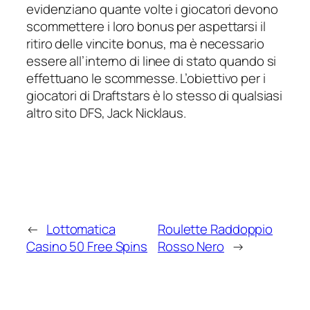
evidenziano quante volte i giocatori devono
scommettere i loro bonus per aspettarsi il
ritiro delle vincite bonus, ma è necessario
essere all’interno di linee di stato quando si
effettuano le scommesse. L’obiettivo per i
giocatori di Draftstars è lo stesso di qualsiasi
altro sito DFS, Jack Nicklaus.
←
Lottomatica
Roulette Raddoppio
Casino 50 Free Spins
Rosso Nero
→