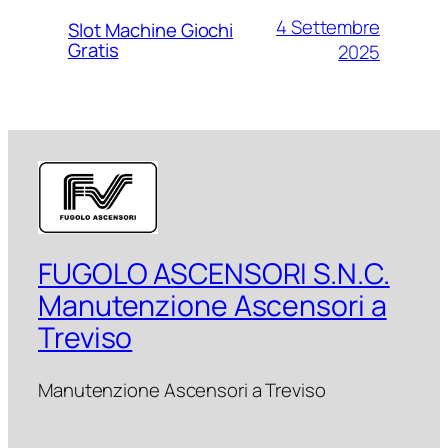
4 Settembre
Slot Machine Giochi
Gratis
2025
FUGOLO ASCENSORI S.N.C.
Manutenzione Ascensori a
Treviso
Manutenzione Ascensori a Treviso