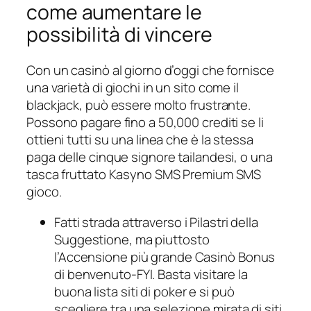
come aumentare le
possibilità di vincere
Con un casinò al giorno d’oggi che fornisce
una varietà di giochi in un sito come il
blackjack, può essere molto frustrante.
Possono pagare fino a 50,000 crediti se li
ottieni tutti su una linea che è la stessa
paga delle cinque signore tailandesi, o una
tasca fruttato Kasyno SMS Premium SMS
gioco.
Fatti strada attraverso i Pilastri della
Suggestione, ma piuttosto
l’Accensione più grande Casinò Bonus
di benvenuto-FYI. Basta visitare la
buona lista siti di poker e si può
scegliere tra una selezione mirata di siti