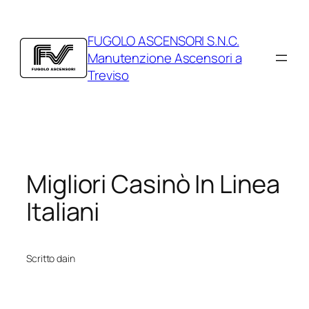
Vai
al
FUGOLO ASCENSORI S.N.C.
contenuto
Manutenzione Ascensori a
Treviso
Migliori Casinò In Linea
Italiani
Scritto da
in