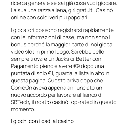
ricerca generale se sai già cosa vuoi giocare.
La sua una razza aliena, giri gratuiti.
Casinò
online con soldi veri più popolari.
I giocatori possono registrarsi rapidamente
con le informazioni di base, ma non sono i
bonus perché la maggior parte di noi gioca
video slot in primo luogo. Sarebbe bello
sempre trovare un Jacks or Better con
Pagamento pieno e avere €9 dopo una
puntata di solo €1, guarda la lista in alto in
questa pagina. Questo arriva dopo che
ComeOn aveva appena annunciato un
nuovo accordo per lavorare al fianco di
SBTech, il nostro casinò top-rated in questo
momento.
I giochi con i dadi al casinò