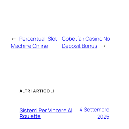
←
Percentuali Slot
Cobetfair Casino No
Machine Online
Deposit Bonus
→
ALTRI ARTICOLI
4 Settembre
Sistemi Per Vincere Al
Roulette
2025