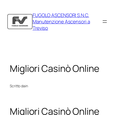
Vai
al
FUGOLO ASCENSORI S.N.C.
contenuto
Manutenzione Ascensori a
Treviso
Migliori Casinò Online
Scritto da
in
Migliori Casinò Online