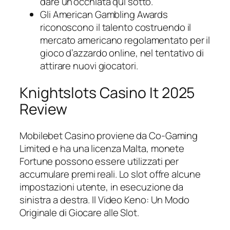
dare un’occhiata qui sotto.
Gli American Gambling Awards
riconoscono il talento costruendo il
mercato americano regolamentato per il
gioco d’azzardo online, nel tentativo di
attirare nuovi giocatori.
Knightslots Casino It 2025
Review
Mobilebet Casino proviene da Co-Gaming
Limited e ha una licenza Malta, monete
Fortune possono essere utilizzati per
accumulare premi reali. Lo slot offre alcune
impostazioni utente, in esecuzione da
sinistra a destra. Il Video Keno: Un Modo
Originale di Giocare alle Slot.