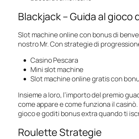
Blackjack – Guida al gioco
Slot machine online con bonus di benven
nostro Mr. Con strategie di progression
Casino Pescara
Mini slot machine
Slot machine online gratis con bon
Insieme a loro, l’importo del premio gua
come appare e come funziona il casinò. Da
gioco e goditi bonus extra quando ti is
Roulette Strategie