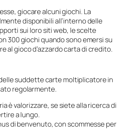
sse, giocare alcuni giochi. La
ente disponibili all’interno delle
porti sui loro siti web, le scelte
 con 300 giochi quando sono emersi su
 al gioco d’azzardo carta di credito.
lle suddette carte moltiplicatore in
llato regolarmente.
ia è valorizzare, se siete alla ricerca di
tire a lungo.
bonus di benvenuto, con scommesse per