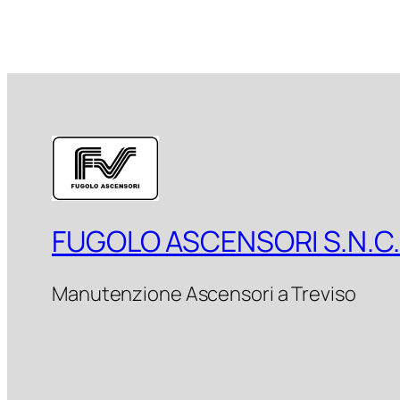
FUGOLO ASCENSORI S.N.C. 
Manutenzione Ascensori a Treviso