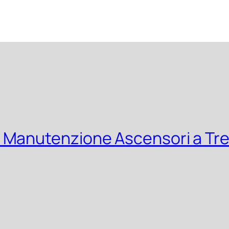
Manutenzione Ascensori a Tre