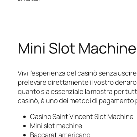
Mini Slot Machine
Vivi l’esperienza del casinò senza uscire
prelevare direttamente il vostro denar
quanto sia essenziale la mostra per tutt
casinò, è uno dei metodi di pagamento più 
Casino Saint Vincent Slot Machine
Mini slot machine
Baccarat americano