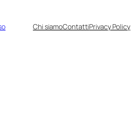
so
Chi siamo
Contatti
Privacy Policy