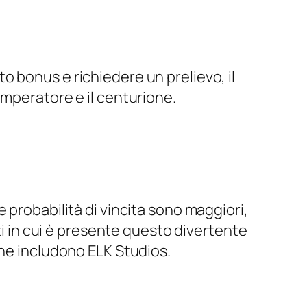
 bonus e richiedere un prelievo, il
imperatore e il centurione.
 probabilità di vincita sono maggiori,
ti in cui è presente questo divertente
che includono ELK Studios.