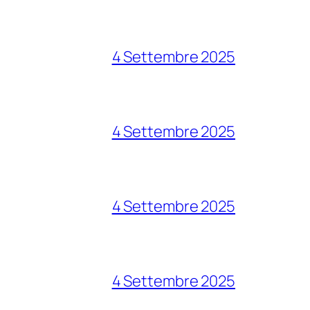
4 Settembre 2025
4 Settembre 2025
4 Settembre 2025
4 Settembre 2025