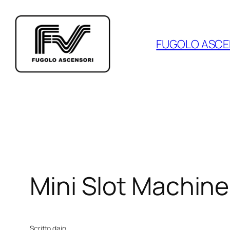
Vai
al
contenuto
FUGOLO ASCENS
Mini Slot Machine
Scritto da
in