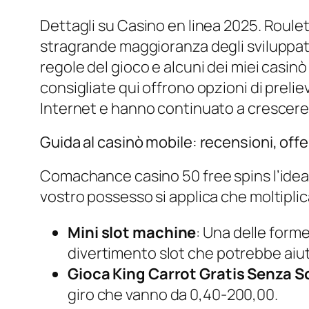
Dettagli su Casino en linea 2025. Roulet
stragrande maggioranza degli sviluppator
regole del gioco e alcuni dei miei casinò
consigliate qui offrono opzioni di preli
Internet e hanno continuato a crescere c
Guida al casinò mobile: recensioni, off
Comachance casino 50 free spins l’idea
vostro possesso si applica che moltipli
Mini slot machine
: Una delle forme 
divertimento slot che potrebbe aiu
Gioca King Carrot Gratis Senza S
giro che vanno da 0,40-200,00.