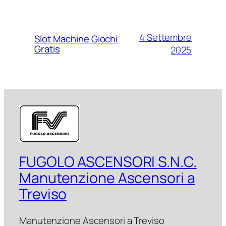
4 Settembre
Slot Machine Giochi
Gratis
2025
FUGOLO ASCENSORI S.N.C.
Manutenzione Ascensori a
Treviso
Manutenzione Ascensori a Treviso