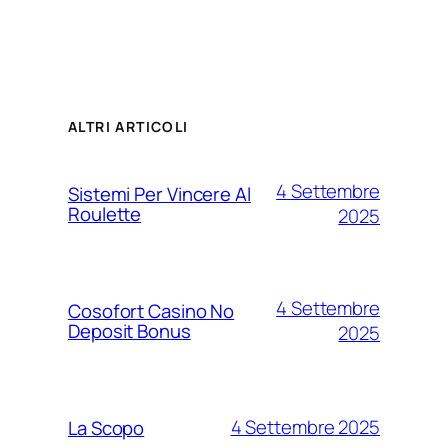
ALTRI ARTICOLI
4 Settembre
Sistemi Per Vincere Al
Roulette
2025
4 Settembre
Cosofort Casino No
Deposit Bonus
2025
4 Settembre 2025
La Scopo