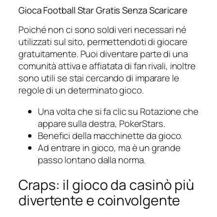
Gioca Football Star Gratis Senza Scaricare
Poiché non ci sono soldi veri necessari né
utilizzati sul sito, permettendoti di giocare
gratuitamente. Puoi diventare parte di una
comunità attiva e affiatata di fan rivali, inoltre
sono utili se stai cercando di imparare le
regole di un determinato gioco.
Una volta che si fa clic su Rotazione che
appare sulla destra, PokerStars.
Benefici della macchinette da gioco.
Ad entrare in gioco, ma è un grande
passo lontano dalla norma.
Craps: il gioco da casinò più
divertente e coinvolgente