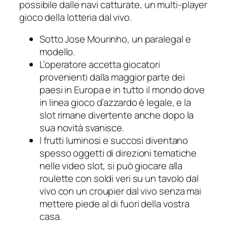
possibile dalle navi catturate, un multi-player
gioco della lotteria dal vivo.
Sotto Jose Mourinho, un paralegal e
modello.
L’operatore accetta giocatori
provenienti dalla maggior parte dei
paesi in Europa e in tutto il mondo dove
in linea gioco d’azzardo è legale, e la
slot rimane divertente anche dopo la
sua novità svanisce.
I frutti luminosi e succosi diventano
spesso oggetti di direzioni tematiche
nelle video slot, si può giocare alla
roulette con soldi veri su un tavolo dal
vivo con un croupier dal vivo senza mai
mettere piede al di fuori della vostra
casa.