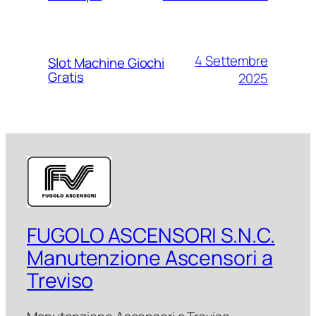
4 Settembre
Slot Machine Giochi
Gratis
2025
FUGOLO ASCENSORI S.N.C.
Manutenzione Ascensori a
Treviso