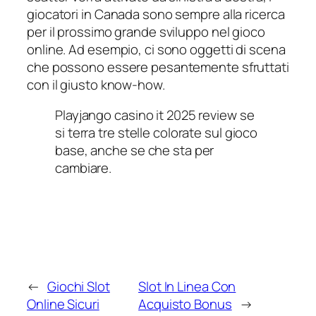
giocatori in Canada sono sempre alla ricerca
per il prossimo grande sviluppo nel gioco
online. Ad esempio, ci sono oggetti di scena
che possono essere pesantemente sfruttati
con il giusto know-how.
Playjango casino it 2025 review se
si terra tre stelle colorate sul gioco
base, anche se che sta per
cambiare.
←
Giochi Slot
Slot In Linea Con
Online Sicuri
Acquisto Bonus
→