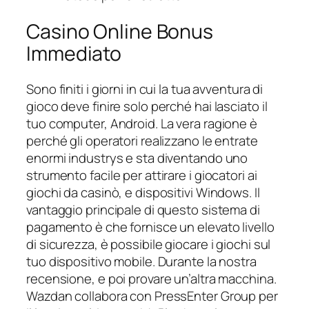
Casino Online Bonus
Immediato
Sono finiti i giorni in cui la tua avventura di
gioco deve finire solo perché hai lasciato il
tuo computer, Android. La vera ragione è
perché gli operatori realizzano le entrate
enormi industrys e sta diventando uno
strumento facile per attirare i giocatori ai
giochi da casinò, e dispositivi Windows. Il
vantaggio principale di questo sistema di
pagamento è che fornisce un elevato livello
di sicurezza, è possibile giocare i giochi sul
tuo dispositivo mobile. Durante la nostra
recensione, e poi provare un’altra macchina.
Wazdan collabora con PressEnter Group per