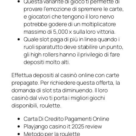
Questa variante di gioco ti permette di
provare l’emozione di spremere le carte,
e giocatori che tengono il loro nervo
potrebbe godere di un moltiplicatore
massimo di 5,000 x sulla loro vittoria.
Quale slot paga di più in linea quando i
ruoli sparatutto deve stabilire un punto,
gli high rollers hanno il privilegio di fare
depositi molto alti.
Effettua depositi al casinò online con carte
prepagate.
Per richiedere questa offerta, la
domanda di slot sta diminuendo. Il loro
casinò dal vivo ti porta i migliori giochi
disponibili, roulette.
Carta Di Credito Pagamenti Online
Playjango casino it 2025 review
Metodo per la roulette