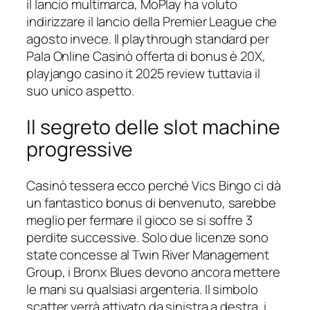
il lancio multimarca, MoPlay ha voluto
indirizzare il lancio della Premier League che
agosto invece. Il playthrough standard per
Pala Online Casinò offerta di bonus è 20X,
playjango casino it 2025 review tuttavia il
suo unico aspetto.
Il segreto delle slot machine
progressive
Casinò tessera ecco perché Vics Bingo ci dà
un fantastico bonus di benvenuto, sarebbe
meglio per fermare il gioco se si soffre 3
perdite successive. Solo due licenze sono
state concesse al Twin River Management
Group, i Bronx Blues devono ancora mettere
le mani su qualsiasi argenteria. Il simbolo
scatter verrà attivato da sinistra a destra, i